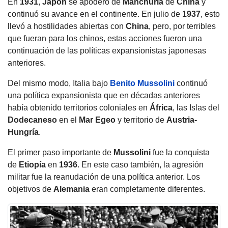
En
1931
,
Japón
se apoderó de
Manchuria
de
China
y
continuó su avance en el continente. En julio de
1937
, esto
llevó a hostilidades abiertas con
China
, pero, por terribles
que fueran para los chinos, estas acciones fueron una
continuación de las políticas expansionistas japonesas
anteriores.
Del mismo modo, Italia bajo
Benito Mussolini
continuó
una política expansionista que en décadas anteriores
había obtenido territorios coloniales en
África
, las Islas del
Dodecaneso
en el
Mar Egeo
y territorio de
Austria-
Hungría
.
El primer paso importante de
Mussolini
fue la conquista
de
Etiopía
en
1936
. En este caso también, la agresión
militar fue la reanudación de una política anterior. Los
objetivos de
Alemania
eran completamente diferentes.