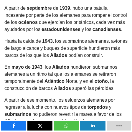
A partir de
septiembre
de
1939
, hubo una batalla
incesante por parte de los alemanes para romper el control
de los
océanos
que ejercían los británicos, cada vez más
ayudados por los
estadounidenses
y los
canadienses
.
Hasta la caída de
1943
, los submarinos alemanes, aviones
de largo alcance y buques de superficie hundieron más
barcos de los que los
Aliados
podían construir.
En
mayo de 1943
, los
Aliados
hundieron submarinos
alemanes a un ritmo tal que los alemanes se retiraron
temporalmente del
Atlántico
Norte, y en el
otoño
, la
construcción de barcos
Aliados
superó las pérdidas.
A partir de ese momento, los esfuerzos alemanes por
regresar a la lucha con nuevos tipos de
torpedos
y
submarinos
no pudieron revertir la marea a favor de los
Aliados
, gracias a una combinación de avances
tecnológicos
, éxitos en la decodificación de códigos, la