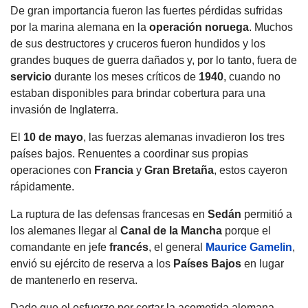
De gran importancia fueron las fuertes pérdidas sufridas
por la marina alemana en la
operación noruega
. Muchos
de sus destructores y cruceros fueron hundidos y los
grandes buques de guerra dañados y, por lo tanto, fuera de
servicio
durante los meses críticos de
1940
, cuando no
estaban disponibles para brindar cobertura para una
invasión de Inglaterra.
El
10 de mayo
, las fuerzas alemanas invadieron los tres
países bajos. Renuentes a coordinar sus propias
operaciones con
Francia
y
Gran Bretaña
, estos cayeron
rápidamente.
La ruptura de las defensas francesas en
Sedán
permitió a
los alemanes llegar al
Canal de la Mancha
porque el
comandante en jefe
francés
, el general
Maurice Gamelin
,
envió su ejército de reserva a los
Países Bajos
en lugar
de mantenerlo en reserva.
Dado que el esfuerzo por cortar la acometida alemana