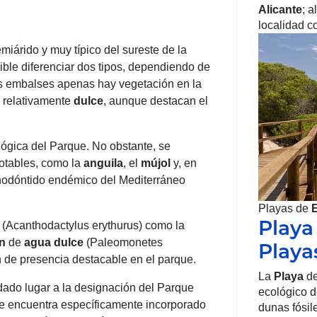
Alicante
; a
localidad c
emiárido y muy típico del sureste de la
osible diferenciar dos tipos, dependiendo de
os embalses apenas hay vegetación en la
 relativamente
dulce
, aunque destacan el
ológica del Parque. No obstante, se
notables, como la
anguila
, el
mújol
y, en
rinodóntido endémico del Mediterráneo
Playas de
Playa
(Acanthodactylus erythurus) como la
n
de
agua
dulce
(Paleomonetes
Playa
n de presencia destacable en el parque.
La
Playa
de
dado lugar a la designación del Parque
ecológico d
e encuentra específicamente incorporado
dunas fósil