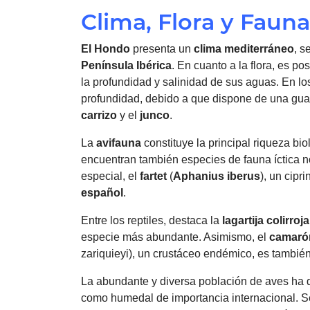
Clima, Flora y Fauna
El Hondo
presenta un
clima
mediterráneo
, s
Península Ibérica
. En cuanto a la flora, es p
la profundidad y salinidad de sus aguas. En l
profundidad, debido a que dispone de una gua
carrizo
y el
junco
.
La
avifauna
constituye la principal riqueza bi
encuentran también especies de fauna íctica 
especial, el
fartet
(
Aphanius iberus
), un cip
español
.
Entre los reptiles, destaca la
lagartija colirroja
especie más abundante. Asimismo, el
camaró
zariquieyi), un crustáceo endémico, es tambié
La abundante y diversa población de aves ha 
como humedal de importancia internacional. S