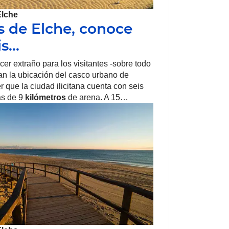
Elche
s de Elche, conoce
is…
er extraño para los visitantes -sobre todo
n la ubicación del casco urbano de
r que la ciudad ilicitana cuenta con seis
ás de 9
kilómetros
de arena. A 15…