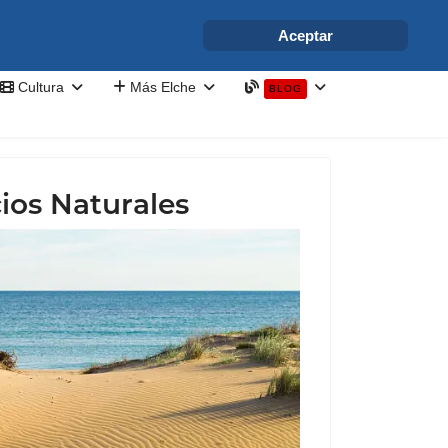
info@elchesemueve.com
Aceptar
Cultura
Más Elche
BLOG
ios Naturales