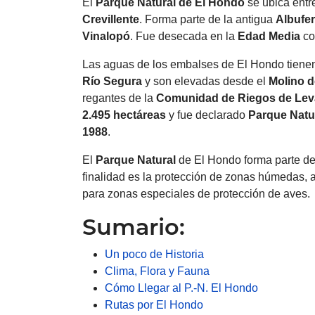
El
Parque Natural
de El Hondo
se ubica entr
Crevillente
. Forma parte de la antigua
Albufe
Vinalopó
. Fue desecada en la
Edad Media
con
Las aguas de los embalses de El Hondo tiene
Río Segura
y son elevadas desde el
Molino d
regantes de la
Comunidad
de Riegos de Lev
2.495 hectáreas
y fue declarado
Parque Natu
1988
.
El
Parque Natural
de El Hondo forma parte d
finalidad es la protección de zonas húmedas,
para zonas especiales de protección de aves.
Sumario:
Un poco de Historia
Clima, Flora y Fauna
Cómo Llegar al P.-N. El Hondo
Rutas por El Hondo