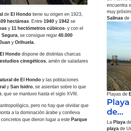
encuentra si
muy próxima
al
de
El Hondo
tiene su origen en 1923,
Salinas
de
409 hectáreas
. Entre
1940
y
1942
se
eas
y
11 hectómetros cúbicos
- y con el
o Segura
, se consigue regar
40.000
Juan
y
Orihuela
.
El Hondo
dispone de distintas charcas
estudios cinegéticos
, amén de saladares
atural
de El Hondo
y las poblaciones
ral
y
San Isidro
, se asientan sobre lo que
e
, que se mantuvo hasta el siglo XVIII.
Playas de
Playa 
antropológico, pero no hay que olvidar que
de…
monta a la dominación árabe y conlleva
 concretos que dieron lugar a este
Parque
La
Playa
de
playa
de Ur