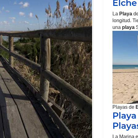
Elche
La
Playa
de
longitud. T
una
playa
S
Playas de
Playa
Playa
La Marina e