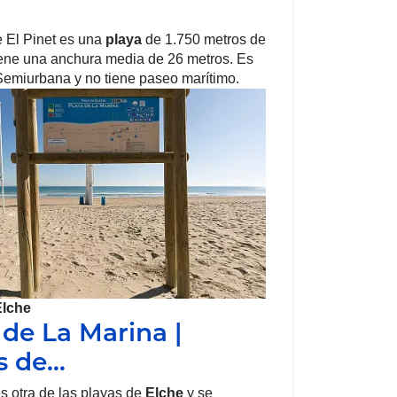
 El Pinet es una
playa
de 1.750 metros de
iene una anchura media de 26 metros. Es
emiurbana y no tiene paseo marítimo.
Elche
 de La Marina |
s de…
s otra de las playas de
Elche
y se