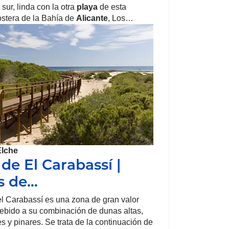
l sur, linda con la otra
playa
de esta
ostera de la Bahía de
Alicante
, Los…
Elche
 de El Carabassí |
s de…
l Carabassí es una zona de gran valor
ebido a su combinación de dunas altas,
es y pinares. Se trata de la continuación de