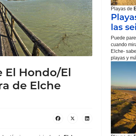
Playas de
Playa
las se
Puede parec
cuando mira
Elche- sabe
playas y m
e El Hondo/El
ra de Elche