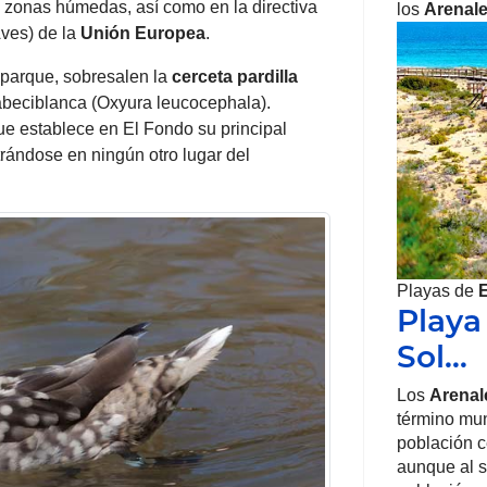
zonas húmedas, así como en la directiva
los
Arenale
Aves) de la
Unión Europea
.
 parque, sobresalen la
cerceta pardilla
beciblanca (Oxyura leucocephala).
que establece en El Fondo su principal
rándose en ningún otro lugar del
Playas de
Playa
Sol…
Los
Arenal
término mu
población c
aunque al s