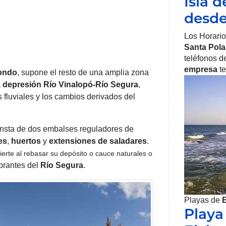
Isla d
desd
Los Horario
Santa Pola
teléfonos d
empresa
te
ondo
, supone el resto de una amplia zona
a
depresión
Río Vinalopó-Río Segura
,
s fluviales y los cambios derivados del
consta de dos embalses reguladores de
es
,
huertos
y
extensiones
de saladares
.
erte al rebasar su depósito o cauce naturales o
brantes del
Río Segura
.
Playas de
Playa 