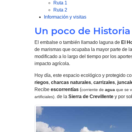
Ruta 1
Ruta 2
Información y visitas
Un poco de Historia
El embalse o también llamado laguna de
El H
de marismas que ocupaba la mayor parte de l
modificado a lo largo del tiempo por los aporte
impacto agrícola.
Hoy día, este espacio ecológico y protegido 
riegos
,
charcas naturales
,
carrizales
,
juncal
Recibe
escorrentías
(
corriente de
agua
que se vi
de la
Sierra de Crevillente
y por so
artificiales).