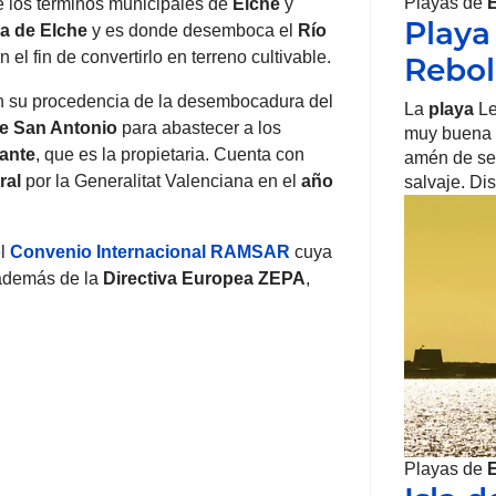
Playas de
e los términos municipales de
Elche
y
Playa
ra de
Elche
y es donde desemboca el
Río
 el fin de convertirlo en terreno cultivable.
Rebol
n su procedencia de la desembocadura del
La
playa
Le
e San Antonio
para abastecer a los
muy buena c
ante
, que es la propietaria. Cuenta con
amén de se
ral
por la Generalitat Valenciana en el
año
salvaje. Di
el
Convenio Internacional RAMSAR
cuya
 además de la
Directiva Europea ZEPA
,
Playas de