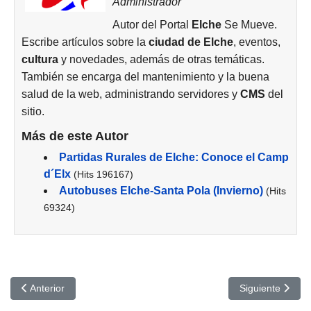
Administrador
Autor del Portal
Elche
Se Mueve.
Escribe artículos sobre la
ciudad de
Elche
, eventos,
cultura
y novedades, además de otras temáticas.
También se encarga del mantenimiento y la buena
salud de la web, administrando servidores y
CMS
del
sitio.
Más de este Autor
Partidas Rurales de Elche: Conoce el Camp
d´Elx
(Hits 196167)
Autobuses Elche-Santa Pola (Invierno)
(Hits
69324)
Artículo anterior: Elche como ciudad universitaria: oportunidades,
Artículo siguien
Anterior
Siguiente