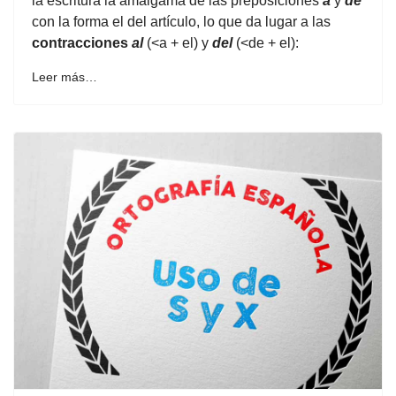
la escritura la amalgama de las preposiciones
a
y
de
con la forma el del artículo, lo que da lugar a las
contracciones
al
(<a + el) y
del
(<de + el):
Leer más…