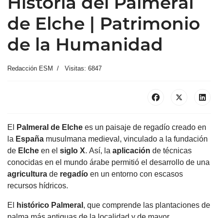
Historia del Palmeral
de Elche | Patrimonio
de la Humanidad
Redacción ESM
Visitas: 6847
El
Palmeral
de
Elche
es un paisaje de regadío creado en
la
España
musulmana medieval, vinculado a la fundación
de
Elche
en el
siglo X
.
Así, la
aplicación
de técnicas
conocidas en el mundo árabe permitió el desarrollo de una
agricultura
de
regadío
en un entorno con escasos
recursos hídricos.
El
histórico
Palmeral
, que comprende las plantaciones de
palma más antiguas de la localidad y de mayor