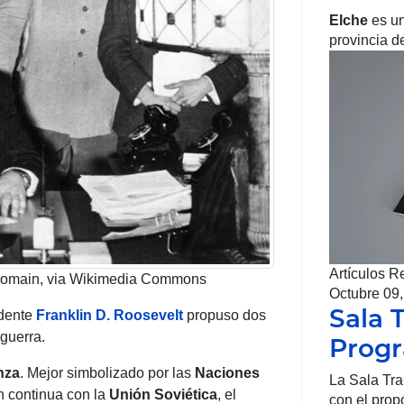
Elche
es un
provincia 
Artículos R
 domain, via Wikimedia Commons
Octubre 09
Sala 
idente
Franklin D. Roosevelt
propuso dos
 guerra.
Prog
nza
. Mejor simbolizado por las
Naciones
La Sala Tr
n continua con la
Unión Soviética
, el
con el prop