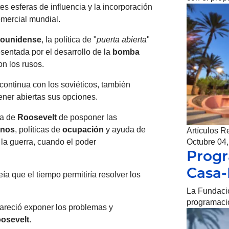
es esferas de influencia y la incorporación
mercial mundial.
dounidense
, la política de "
puerta abierta
"
esentada por el desarrollo de la
bomba
on los rusos.
ontinua con los soviéticos, también
ener abiertas sus opciones.
ca de
Roosevelt
de posponer las
rnos
, políticas de
ocupación
y ayuda de
Artículos R
Octubre 04
 la guerra, cuando el poder
Progr
Casa
eía que el tiempo permitiría resolver los
La Fundaci
programació
areció exponer los problemas y
osevelt
.