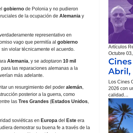
el
gobierno
de Polonia y no pudieron
cruciales de la ocupación de
Alemania
y
verdaderamente representativo en
romiso vago que permitía al
gobierno
Artículos R
 sin violar técnicamente el acuerdo.
Octubre 03
Cines
para
Alemania
, y se adoptaron
10 mil
 para las reparaciones alemanas a la
Abril
lverían más adelante.
Los Cines O
itar un resurgimiento del poder
alemán
,
2026 con un
trucción posterior a la guerra, como
calidad…
entre las
Tres Grandes
(
Estados Unidos
,
ridad soviéticas en
Europa
del
Este
era
udiera demostrar su buena fe a través de la