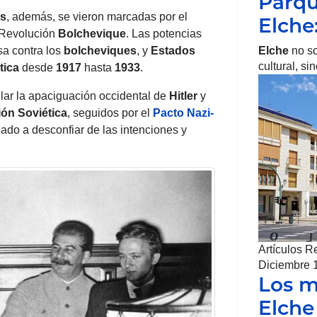
Parqu
os
, además, se vieron marcadas por el
Elche
 Revolución
Bolchevique
. Las potencias
sa contra los
bolcheviques
, y
Estados
Elche
no so
cultural, s
tica
desde
1917
hasta
1933
.
ular la apaciguación occidental de
Hitler
y
ón Soviética
, seguidos por el
Pacto Nazi-
 lado a desconfiar de las intenciones y
Artículos R
Diciembre 
Los m
Elche