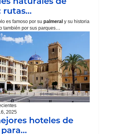
es naturales de
: rutas…
lo es famoso por su
palmeral
y su historia
ino también por sus parques…
ecientes
16, 2025
ejores hoteles de
 para…