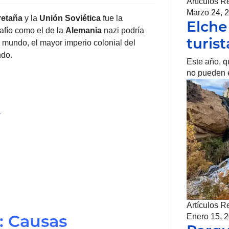
Artículos R
Marzo 24, 
retaña
y la
Unión Soviética
fue la
Elche
afío como el de la
Alemania
nazi podría
turis
l mundo, el mayor imperio colonial del
ndo.
Este año, q
no pueden e
a
Artículos R
): Causas
Enero 15, 