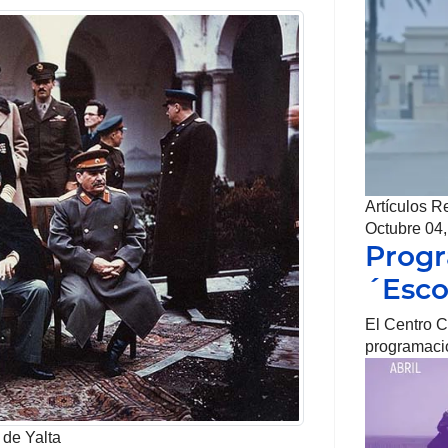
Artículos R
Octubre 04
Prog
´Esco
El Centro C
programaci
 de Yalta