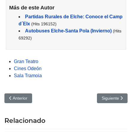
Más de este Autor
Partidas Rurales de Elche: Conoce el Camp
d´Elx
(Hits 196152)
Autobuses Elche-Santa Pola (Invierno)
(Hits
69292)
Gran Teatro
Cines Odeón
Sala Tramoia
Artículo anterior: Cines Odeón Elche: enero a marzo de 2025
Artículo siguien
Anterior
Siguiente
Relacionado