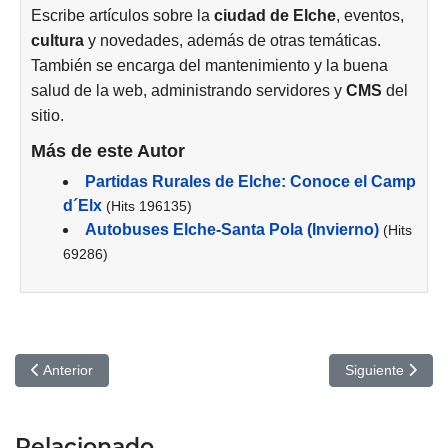
Escribe artículos sobre la
ciudad de
Elche
, eventos,
cultura
y novedades, además de otras temáticas.
También se encarga del mantenimiento y la buena
salud de la web, administrando servidores y
CMS
del
sitio.
Más de este Autor
Partidas Rurales de Elche: Conoce el Camp
d´Elx
(Hits 196135)
Autobuses Elche-Santa Pola (Invierno)
(Hits
69286)
Artículo anterior: Benito Mussolini: Biografía del Dictador Fascista 
Artículo siguient
Anterior
Siguiente
Relacionado