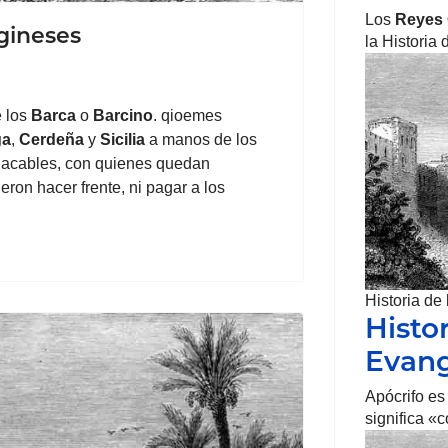
Los
Reyes 
agineses
la Historia
e los
Barca
o
Barcino
. qioemes
ga
,
Cerdeña
y
Sicilia
a manos de los
placables, con quienes quedan
ron hacer frente, ni pagar a los
Historia de
Histor
Evang
Apócrifo es
significa «