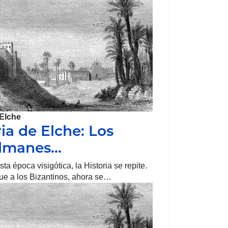
Elche
ria de Elche: Los
lmanes…
ta época visigótica, la Historia se repite.
fue a los Bizantinos, ahora se…