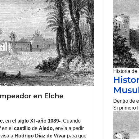
Historia de
Histo
Musu
Campeador en Elche
Dentro de es
Si primero 
he
, en el
siglo XI -año 1089-
. Cuando
f
en el
castillo
de
Aledo
, envía a pedir
avisa a
Rodrigo
Díaz de Vivar
para que