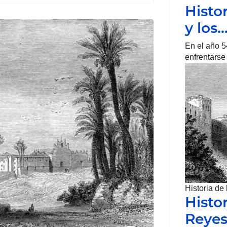
Histo
y los
En el año 5
enfrentarse
Historia de
Histor
Reye