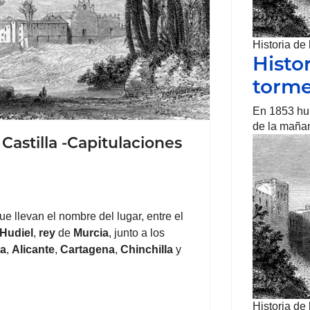
Historia de
Histo
torm
En 1853 hu
de la maña
 Castilla -Capitulaciones
ue llevan el nombre del lugar, entre el
Hudiel
,
rey
de
Murcia
, junto a los
za
,
Alicante
,
Cartagena
,
Chinchilla
y
Historia de