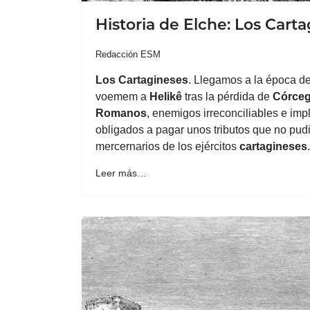
Historia de Elche: Los Cart
Redacción ESM
Los
Cartagineses
. Llegamos a la época d
voemem a
Helikê
tras la pérdida de
Córce
Romanos
, enemigos irreconciliables e im
obligados a pagar unos tributos que no pudie
mercernarios de los ejércitos
cartagineses
.
Leer más…