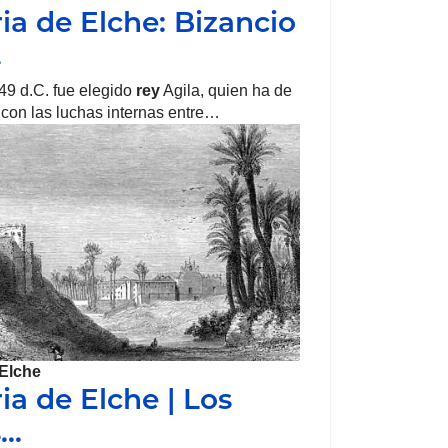
ria de Elche: Bizancio
…
49 d.C. fue elegido
rey
Agila, quien ha de
 con las luchas internas entre…
Elche
ia de Elche | Los
s…