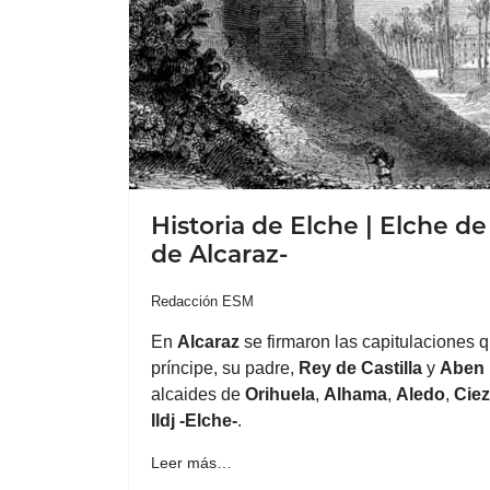
Historia de Elche | Elche de
de Alcaraz-
Redacción ESM
En
Alcaraz
se firmaron las capitulaciones q
príncipe, su padre,
Rey
de
Castilla
y
Aben 
alcaides de
Orihuela
,
Alhama
,
Aledo
,
Cie
Ildj -Elche-
.
Leer más…