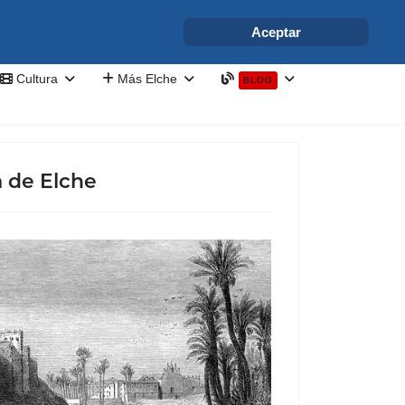
info@elchesemueve.com
Aceptar
Cultura
Más Elche
BLOG
a de Elche