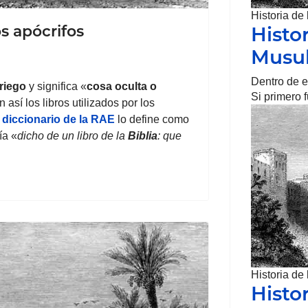
Historia de
os apócrifos
Histo
Musu
Dentro de es
riego
y significa «
cosa oculta o
Si primero 
sí los libros utilizados por los
l
diccionario de la RAE
lo define como
ía «
dicho de un libro de la
Biblia
: que
Historia de
Histor