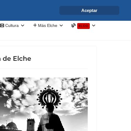
info@elchesemueve.com
Aceptar
Cultura
Más Elche
BLOG
a de Elche