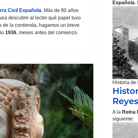
Española
.
rra Civil Española
. Más de 80 años
ra descubrir al lector qué papel tuvo
 de la contienda, hagamos un breve
ño
1936
, meses antes del comienzo.
Historia de
Histor
Reye
A la
Reina 
siguiente: