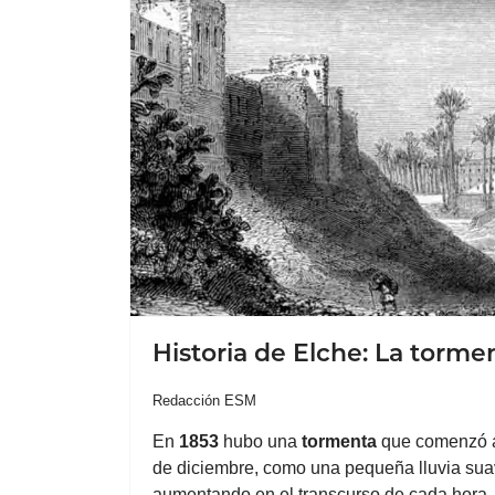
Historia de Elche: La torme
Redacción ESM
En
1853
hubo una
tormenta
que comenzó a 
de diciembre, como una pequeña lluvia su
aumentando en el transcurso de cada hora.