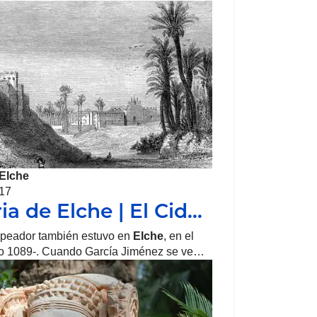
Elche
017
ia de Elche | El Cid…
eador también estuvo en
Elche
, en el
año 1089-. Cuando García Jiménez se ve…