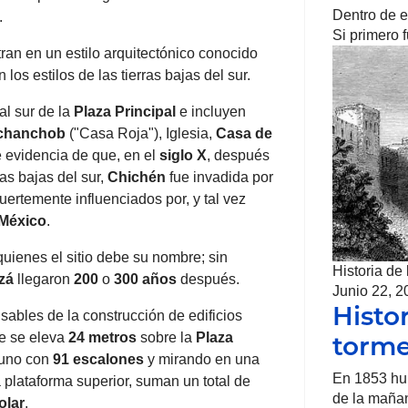
Dentro de es
.
Si primero 
ran en un estilo arquitectónico conocido
 los estilos de las tierras bajas del sur.
al sur de la
Plaza Principal
e incluyen
chanchob
("Casa Roja"), Iglesia,
Casa de
e evidencia de que, en el
siglo X
, después
ras bajas del sur,
Chichén
fue invadida por
uertemente influenciados por, y tal vez
México
.
 quienes el sitio debe su nombre; sin
Historia de
tzá
llegaron
200
o
300 años
después.
Junio 22, 2
Histo
sables de la construcción de edificios
ue se eleva
24 metros
sobre la
Plaza
torm
 uno con
91 escalones
y mirando en una
En 1853 hu
a plataforma superior, suman un total de
de la maña
olar
.