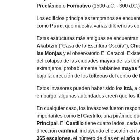
Preclásico
o
Formativo
(1500 a.C. - 300 d.C.)
Los edificios principales tempranos se encuent
como
Puuc
, que muestra varias diferencias con
Estas estructuras más antiguas se encuentran 
Akabtzib
("Casa de la Escritura Oscura"),
Chi
las Monjas
y el observatorio El Caracol. Exist
del colapso de las ciudades
mayas
de las tier
extranjeros, probablemente hablantes
mayas
f
bajo la dirección de los
toltecas
del centro de
Estos invasores pueden haber sido los
Itzá
, a
embargo, algunas autoridades creen que los
I
En cualquier caso, los invasores fueron respon
importantes como
El
Castillo
, una pirámide q
Principal
. El
Castillo
tiene cuatro lados, cada
dirección
cardinal
; incluyendo el escalón en l
365 escalones
, el número de días en el
año s