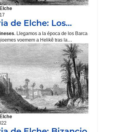
Elche
017
ria de Elche: Los…
ineses
. Llegamos a la época de los Barca
 qioemes voemem a Helikê tras la…
Elche
022
ria de Elche: Bizancio