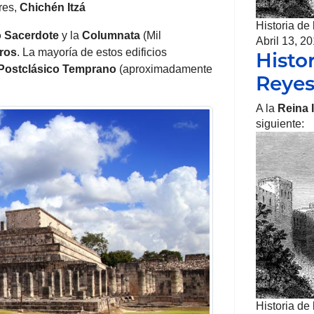
res,
Chichén Itzá
Historia de
o
Sacerdote
y la
Columnata
(Mil
Abril 13, 2
ros
. La mayoría de estos edificios
Histor
Postclásico Temprano
(aproximadamente
Reye
A la
Reina 
siguiente:
Historia de