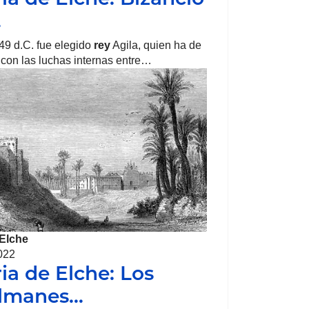
…
49 d.C. fue elegido
rey
Agila, quien ha de
 con las luchas internas entre…
Elche
022
ria de Elche: Los
lmanes…