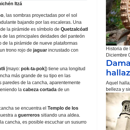
ichén Itzá
ño
, las sombras proyectadas por el sol
ndulante bajando por las escaleras. Una
 de la pirámide es símbolo de
Quetzalcóatl
na de las principales deidades del panteón
 de la pirámide de nueve plataformas
Historia de
 un trono rojo de
jaguar
incrustado con
Diciembre 
Dama 
tli
[mayo:
pok-ta-pok
]) tiene una longitud
halla
cancha más grande de su tipo en las
as paredes de la cancha, aparentemente
Aquel hall
belleza y s
teniendo la
cabeza cortada
de un
 cancha se encuentra el
Templo de los
muestra a
guerreros
sitiando una aldea.
 la cancha, es posible escuchar un susurro