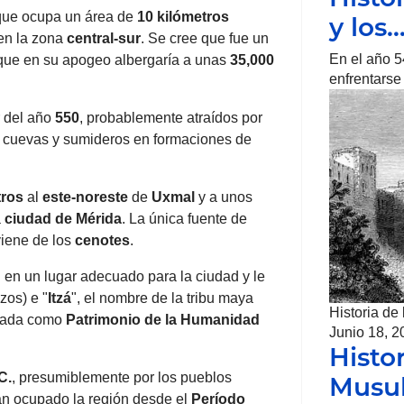
 que ocupa un área de
10
kilómetros
y los
 en la zona
central-sur
. Se cree que fue un
En el año 5
ue en su apogeo albergaría a unas
35,000
enfrentarse
r del año
550
, probablemente atraídos por
e cuevas y sumideros en formaciones de
tros
al
este-noreste
de
Uxmal
y a unos
a
ciudad de
Mérida
. La única fuente de
viene de los
cenotes
.
on en un lugar adecuado para la ciudad y le
ozos) e "
Itzá
", el nombre de la tribu maya
Historia de
nada como
Patrimonio de la Humanidad
Junio 18, 2
Histo
C.
, presumiblemente por los pueblos
Musu
n ocupado la región desde el
Período