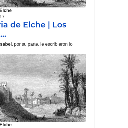
Elche
017
ia de Elche | Los
s…
Isabel
, por su parte, le escribieron lo
Elche