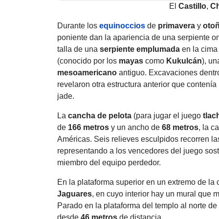
El
Castillo
,
Ch
Durante los
equinoccios
de
primavera
y
oto
poniente dan la apariencia de una serpiente o
talla de una
serpiente emplumada
en la cima
(conocido por los
mayas
como
Kukulcán
), u
mesoamericano
antiguo. Excavaciones dentro
revelaron otra estructura anterior que contenía
jade.
La
cancha de pelota
(para jugar el juego
tlach
de
166 metros
y un ancho de
68 metros
, la 
Américas. Seis relieves esculpidos recorren l
representando a los vencedores del juego sos
miembro del equipo perdedor.
En la plataforma superior en un extremo de la
Jaguares
, en cuyo interior hay un mural que 
Parado en la plataforma del templo al norte de
desde
46 metros
de distancia.