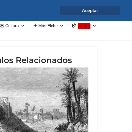
info@elchesemueve.com
Aceptar
Cultura
Más Elche
BLOG
ulos Relacionados