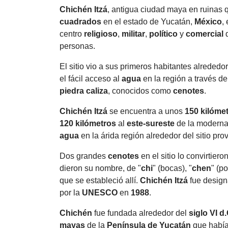
Chichén Itzá
, antigua ciudad maya en ruinas
cuadrados
en el estado de Yucatán,
México
,
centro
religioso
,
militar
,
político
y
comercial
q
personas.
El sitio vio a sus primeros habitantes alrededo
el fácil acceso al
agua
en la región a través d
piedra caliza
, conocidos como
cenotes
.
Chichén Itzá
se encuentra a unos
150
kilóme
120
kilómetros
al
este-sureste
de la modern
agua
en la árida región alrededor del sitio pro
Dos grandes
cenotes
en el sitio lo convirtier
dieron su nombre, de "
chi
" (bocas), "
chen
" (p
que se estableció allí.
Chichén Itzá
fue desig
por la
UNESCO
en
1988
.
Chichén
fue fundada alrededor del
siglo VI d.
mayas
de la
Península de Yucatán
que había