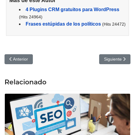
Más de este Autor
4 Plugins CRM gratuitos para WordPress
(Hits 24964)
Frases estúpidas de los políticos
(Hits 24472)
Artículo anterior: 25 Herramientas de Marketing gratuitas para aum
Artículo siguien
Anterior
Siguiente
Relacionado