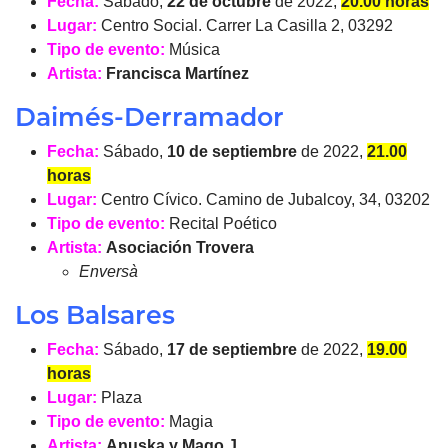
Fecha:
Sábado,
22 de octubre
de 2022,
20.00 horas
Lugar:
Centro Social. Carrer La Casilla 2, 03292
Tipo de evento:
Música
Artista:
Francisca Martínez
Daimés-Derramador
Fecha:
Sábado,
10 de septiembre
de 2022,
21.00
horas
Lugar:
Centro Cívico. Camino de Jubalcoy, 34, 03202
Tipo de evento:
Recital Poético
Artista:
Asociación Trovera
Enversà
Los Balsares
Fecha:
Sábado,
17 de septiembre
de 2022,
19.00
horas
Lugar:
Plaza
Tipo de evento:
Magia
Artista:
Anuska y Mago J