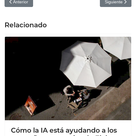
Artículo anterior: Qué es la Violencia Psicológica
Artículo siguien
Anterior
Siguiente
Relacionado
Cómo la IA está ayudando a los