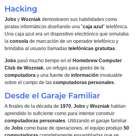
Hacking
Jobs
y
Wozniak
demostraron sus habilidades como
piratas informáticos diseñando una "
caja azul
" telefónica.
Una caja azul era un dispositivo electrónico que simulaba
la
consola
de marcación de un operador telefónico y
brindaba al usuario llamadas
telefónicas gratuitas
.
Jobs
pasó mucho tiempo en el
Homebrew Computer
Club de Wozniak
, un refugio para geeks de la
computadora
y una fuente de
información
invaluable
sobre el campo de las
computadoras
personales
.
Desde el Garaje Familiar
A finales de la década de
1970
,
Jobs
y
Wozniak
habían
aprendido lo suficiente como para intentar construir
computadoras
personales
. Utilizando el garaje familiar
de
Jobs
como base de operaciones, el equipo produjo
50
computadoras
completamente ensambladas que se