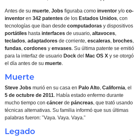
Antes de su
muerte
,
Jobs
figuraba como
inventor
y/o
co-
inventor
en
342 patentes
de los
Estados Unidos
, con
tecnologías que iban desde
computadoras
y dispositivos
portátiles
hasta
interfaces
de usuario,
altavoces
,
teclados
,
adaptadores
de corriente,
escaleras
,
broches
,
fundas
,
cordones
y
envases
. Su última patente se emitió
para la interfaz de usuario
Dock
del
Mac OS X
y se otorgó
el día antes de su
muerte
.
Muerte
Steve Jobs
murió en su casa en
Palo Alto
,
California
, el
5 de octubre de 2011
. Había estado enfermo durante
mucho tiempo con
cáncer
de
páncreas
, que trató usando
técnicas alternativas. Su familia informó que sus últimas
palabras fueron: "Vaya. Vaya. Vaya."
Legado