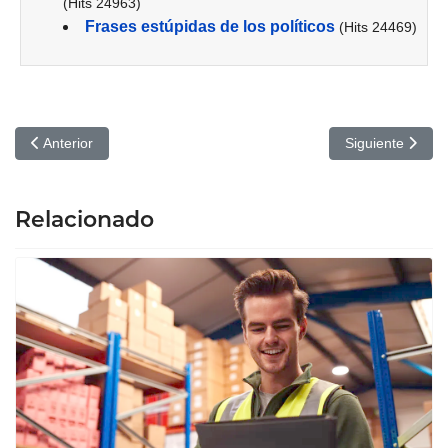
(Hits 24963)
Frases estúpidas de los políticos
(Hits 24469)
Artículo anterior: 2025, el año del trabajo en remoto
Artículo siguie
Anterior
Siguiente
Relacionado