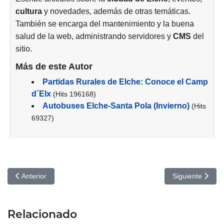
cultura
y novedades, además de otras temáticas.
También se encarga del mantenimiento y la buena
salud de la web, administrando servidores y
CMS
del
sitio.
Más de este Autor
Partidas Rurales de Elche: Conoce el Camp
d´Elx
(Hits 196168)
Autobuses Elche-Santa Pola (Invierno)
(Hits
69327)
Artículo anterior: Grok: La Inteligencia Artificial de xAI que Está T
Artículo siguie
Anterior
Siguiente
Relacionado