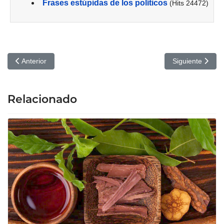
Frases estúpidas de los políticos
(Hits 24472)
Artículo anterior: Qué es Amazon FBA
Artículo siguien
Anterior
Siguiente
Relacionado