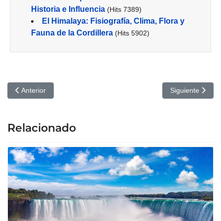
Historia e Influencia
(Hits 7389)
El Himalaya: Fisiografía, Clima, Flora y
Fauna de la Cordillera
(Hits 5902)
Artículo anterior: Descubre Filipinas, el Archipiélago de las 7.000 I
Artículo siguien
Anterior
Siguiente
Relacionado