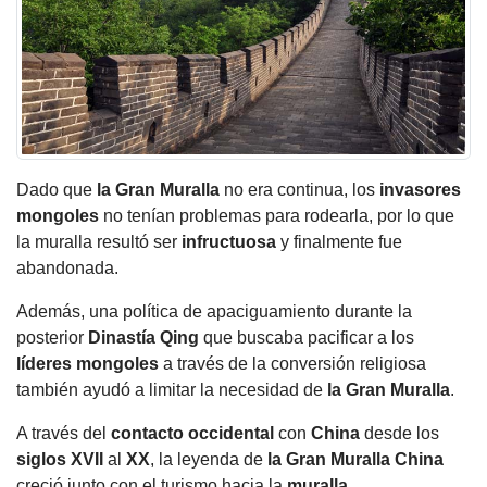
Dado que
la Gran Muralla
no era continua, los
invasores
mongoles
no tenían problemas para rodearla, por lo que
la muralla resultó ser
infructuosa
y finalmente fue
abandonada.
Además, una política de apaciguamiento durante la
posterior
Dinastía Qing
que buscaba pacificar a los
líderes mongoles
a través de la conversión religiosa
también ayudó a limitar la necesidad de
la Gran Muralla
.
A través del
contacto occidental
con
China
desde los
siglos XVII
al
XX
, la leyenda de
la Gran Muralla
China
creció junto con el turismo hacia la
muralla
.