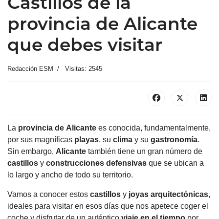
Castillos de la
provincia de Alicante
que debes visitar
Redacción ESM
Visitas: 2545
La
provincia de
Alicante
es conocida, fundamentalmente,
por sus magníficas
playas
, su
clima
y su
gastronomía
.
Sin embargo,
Alicante
también tiene un gran número de
castillos
y
construcciones defensivas
que se ubican a
lo largo y ancho de todo su territorio.
Vamos a conocer estos
castillos
y
joyas arquitectónicas
,
ideales para visitar en esos días que nos apetece coger el
coche y disfrutar de un auténtico
viaje en el tiempo
por