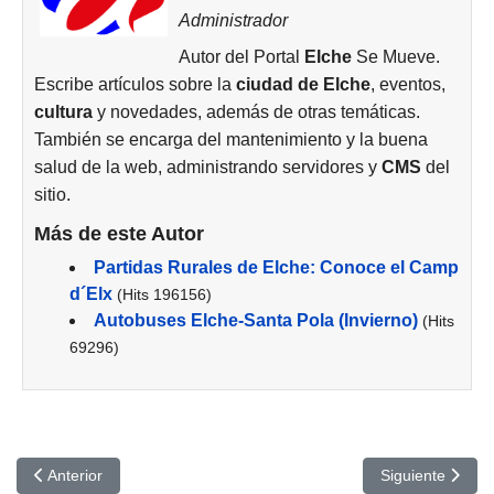
Administrador
Autor del Portal
Elche
Se Mueve.
Escribe artículos sobre la
ciudad de
Elche
, eventos,
cultura
y novedades, además de otras temáticas.
También se encarga del mantenimiento y la buena
salud de la web, administrando servidores y
CMS
del
sitio.
Más de este Autor
Partidas Rurales de Elche: Conoce el Camp
d´Elx
(Hits 196156)
Autobuses Elche-Santa Pola (Invierno)
(Hits
69296)
Artículo anterior: La Historia del Castillo de Neuschwanstein no e
Artículo siguien
Anterior
Siguiente