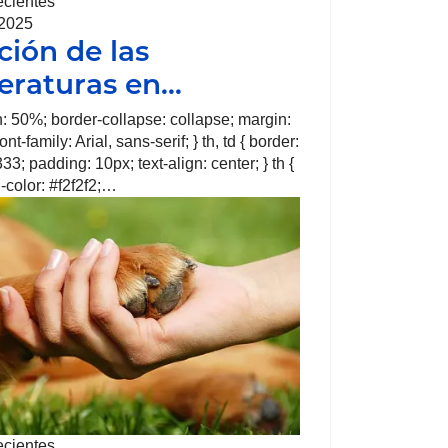
ecientes
 2025
ción de las
raturas en…
th: 50%; border-collapse: collapse; margin:
nt-family: Arial, sans-serif; } th, td { border:
33; padding: 10px; text-align: center; } th {
color: #f2f2f2;…
ecientes