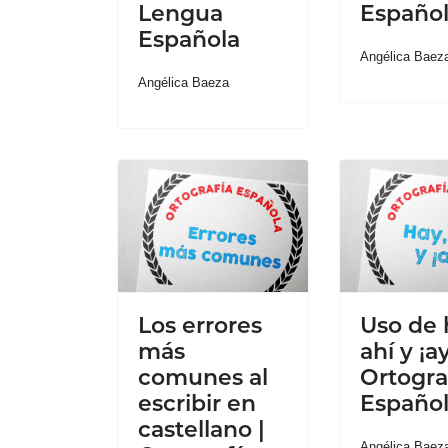
Lengua
Españo
Española
Angélica Baez
Angélica Baeza
Los errores
Uso de 
más
ahí y ¡ay
comunes al
Ortogra
escribir en
Españo
castellano |
Angélica Baez