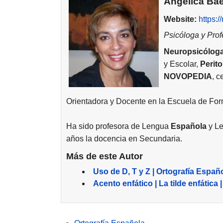
Angélica Ba
Website:
https:
Psicóloga y Pro
Neuropsicólog
y Escolar,
Perito
NOVOPEDIA
, c
Orientadora y Docente en la Escuela de Fo
Ha sido profesora de Lengua
Española
y Le
años la docencia en Secundaria.
Más de este Autor
Uso de D, T y Z | Ortografía Españ
Acento enfático | La tilde enfática