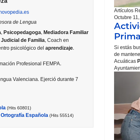
eza
Artículos R
//novopedia.es
Octubre 11
fesora de Lengua
Activ
a
,
Psicopedagoga
,
Mediadora Familiar
Prim
 Judicial de Familia
, Coach en
Si estás bu
entro psicológico del
aprendizaje
.
de mantener
Acuáticas
P
rmación Profesional FEMPA.
Ayuntamien
ngua Valenciana. Ejerció durante 7
ola
(Hits 60801)
 | Ortografía Española
(Hits 55514)