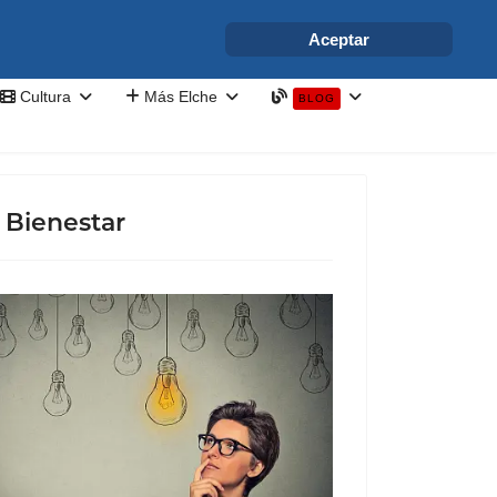
info@elchesemueve.com
Aceptar
Cultura
Más Elche
BLOG
 Bienestar