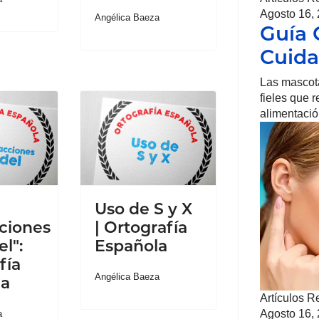
Agosto 16,
Angélica Baeza
Guía 
Cuida
Las mascot
fieles que 
alimentación
Uso de S y X
ciones
| Ortografía
el":
Española
fía
Angélica Baeza
la
Artículos R
Agosto 16,
a