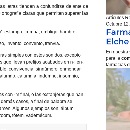
tas letras tienden a confundirse delante de
ortografía claras que permiten superar las
Artículos R
Octubre 12
Farma
'b': estampa, trompa, ombligo, hambre.
Elche
so, invento, convento, tranvía.
En nuestra
bras simples con estos sonidos, excepto
para la
com
s que llevan prefijos acabados en n-: en-,
farmacias d
noble, convivencia, sinnúmero, enmendar,
: alumno, calumnia, indemne, insomnio,
as con -m final, o las extranjeras que han
 demás casos, a final de palabra se
tamen. Algunos ejemplos son: álbum,
 zoom, tótem, vademécum.