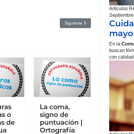
Artículos R
Septiembre
Cuida
é y porqué | Ortografía Española
Artículo siguiente: Uso de I e Y | Or
Siguiente
mayo
En la
Comu
buscan fórm
con calidad
uras
La coma,
as o
signo de
as de
puntuación |
ua
Ortografía