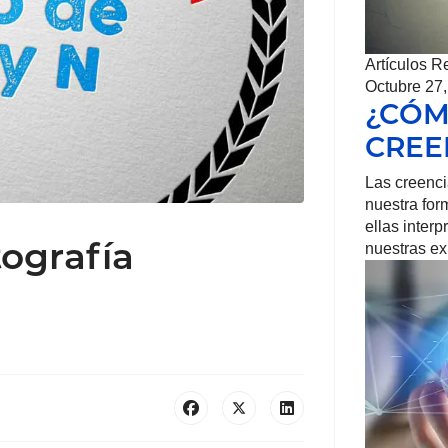
Artículos R
Octubre 27
¿CÓM
CREE
Las creenci
nuestra form
ellas inter
tografía
nuestras e