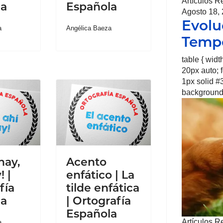
Artículos R
la
Española
Agosto 18,
Evolu
a
Angélica Baeza
Tempe
table { wid
20px auto; fo
1px solid #3
background-
hay,
Acento
! |
enfático | La
fía
tilde enfática
la
| Ortografía
Española
Artículos R
a