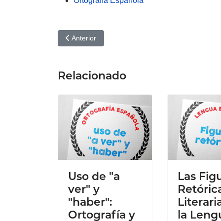
Ortografía Española
Artículo anterior: Uso de porque, por que, por qu
Anterior
Relacionado
Uso de "a
Las Fig
ver" y
Retóric
"haber":
Literari
Ortografía y
la Leng