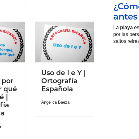
¿Cómo
antes
La
playa
es
por las per
saltos refr
Uso de I e Y |
 por
Ortografía
r qué
Española
é |
Angélica Baeza
fía
la
a