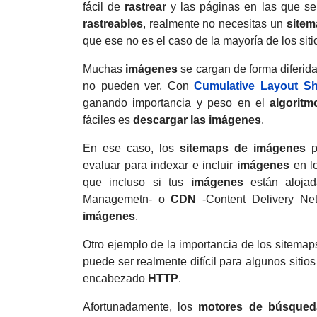
fácil de
rastrear
y las páginas en las que se
rastreables
, realmente no necesitas un
sitem
que ese no es el caso de la mayoría de los siti
Muchas
imágenes
se cargan de forma diferid
no pueden ver.
Con
Cumulative Layout Shi
ganando importancia y peso en el
algoritm
fáciles es
descargar las imágenes
.
En ese caso, los
sitemaps de imágenes
pu
evaluar para indexar e incluir
imágenes
en l
que incluso si tus
imágenes
están aloja
Managemetn- o
CDN
-Content Delivery Net
imágenes
.
Otro ejemplo de la importancia de los sitema
puede ser realmente difícil para algunos siti
encabezado
HTTP
.
Afortunadamente, los
motores de búsqued