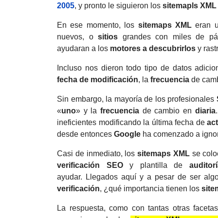
2005
, y pronto le siguieron los
sitemapls XML
En ese momento, los
sitemaps XML
eran u
nuevos, o
sitios
grandes con miles de pá
ayudaran a los
motores a
descubrirlos
y rast
Incluso nos dieron todo tipo de datos adicio
fecha de modificación
, la
frecuencia
de camb
Sin embargo, la mayoría de los profesionales
«
uno
» y la
frecuencia
de cambio en
diaria
ineficientes modificando la última fecha de
ac
desde entonces
Google
ha comenzado a ignor
Casi de inmediato, los
sitemaps XML
se colo
verificación SEO
y
plantilla de
auditor
ayudar.
Llegados aquí y a pesar de ser algo
verificación
, ¿qué importancia tienen los
sit
La respuesta, como con tantas otras facet