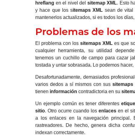
hreflang
en el nivel del
sitemap XML
.
Esto h
y hace que los s
itemaps XML
sean de vital 
mantenerlos actualizados, si es todos los días,
Problemas de los ma
El problema con los
sitemaps XML
es que s
cualquier herramienta, su utilidad depe
tenemos un cuchillo de campo para cazar ja
tostada y untar sobrasada. Lo podemos hacer,
Desafortunadamente, demasiados profesional
varios dedos a sí mismos con sus
sitemaps
tienen
información
contradictoria en su
sitem
Un ejemplo común es tener diferentes
etiqu
sitio
.
Otro ocurre cuando los
enlaces
en el s
a los enlaces en la navegación principal.
rastreadores. De hecho, genera dicha conf
indexan correctamente.