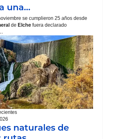
ra una…
noviembre se cumplieron 25 años desde
eral
de
Elche
fuera declarado
o…
ecientes
2026
es naturales de
: rutas…