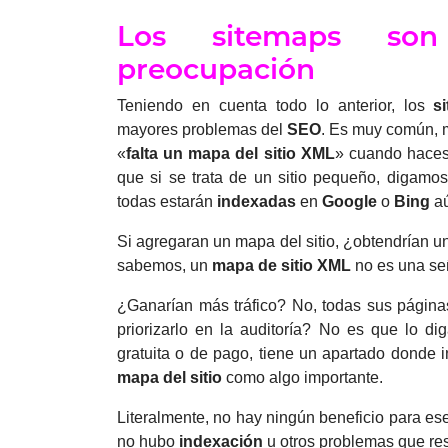
Los sitemaps so
preocupación
Teniendo en cuenta todo lo anterior, los
s
mayores problemas del
SEO
. Es muy común, m
«
falta un mapa del sitio XML
» cuando haces
que si se trata de un sitio pequeño, digamo
todas estarán
indexadas
en
Google
o
Bing
aú
Si agregaran un mapa del sitio, ¿obtendrían u
sabemos, un
mapa de sitio XML
no es una señ
¿Ganarían más tráfico?
No, todas sus página
priorizarlo en la auditoría? No es que lo di
gratuita o de pago, tiene un apartado donde 
mapa del sitio
como algo importante.
Literalmente, no hay ningún beneficio para ese
no hubo
indexación
u otros problemas que res