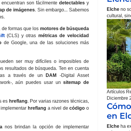
 encuentran son fácilmente
detectables
y
Elche
no so
ap de imágenes
. Sin embargo...
Sabemos
cultural, s
os.
a de formas que los
motores de búsqueda
ft
(CLS) y otras
métricas de velocidad
o
de Google, una de las soluciones más
eden ser muy difíciles o imposibles de
os resultados de búsqueda.
Ten en cuenta
das a través de un
DAM
-Digital Asset
work-
, aún puedes usar un
sitemap de
Artículos R
Diciembre 
ps es
hreflang
.
Por varias razones técnicas,
Cómo 
os implementar
hreflang
a nivel de
código
o
en El
Elche
ha ex
a
nos brindan la opción de
implementar