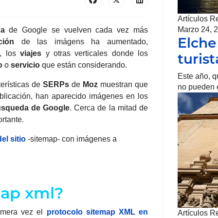
Artículos R
Marzo 24, 
da
de Google se vuelven cada vez más
Elche
ción
de las imágens ha aumentado,
, los
viajes
y otras verticales donde los
turis
o
o
servicio
que están considerando.
Este año, q
terísticas de
SERPs
de
Moz
muestran que
no pueden e
ublicación, han aparecido imágenes en los
úsqueda de Google
. Cerca de la mitad de
rtante.
el sitio
-sitemap- con imágenes a
map xml?
rimera vez
el
protocolo sitemap XML en
Artículos R