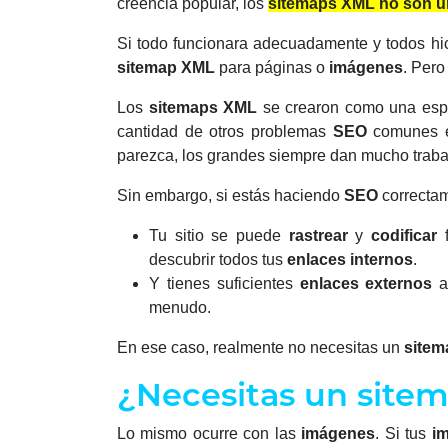
creencia popular, los
sitemaps XML no son un
Si todo funcionara adecuadamente y todos hic
sitemap XML
para páginas o
imágenes
. Pero
Los
sitemaps XML
se crearon como una espe
cantidad de otros problemas
SEO
comunes en
parezca, los grandes siempre dan mucho traba
Sin embargo, si estás haciendo
SEO
correcta
Tu sitio se puede
rastrear
y
codificar
f
descubrir todos tus
enlaces internos
.
Y tienes suficientes
enlaces externos
a 
menudo.
En ese caso, realmente no necesitas un
site
¿Necesitas un site
Lo mismo ocurre con las
imágenes
.
Si tus
i