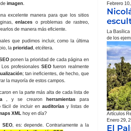
de
imagen
.
Febrero 10
Nicol
na excelente manera para que los sitios
escul
ginas,
enlaces
o problemas de rastreo,
rearlos de
manera más eficiente.
La Basílica
de los eje
nales que pudimos incluir, como la última
io, la
prioridad
, etcétera.
SEO
ponen la prioridad de cada página en
.
Los profesionales
SEO
fueron realmente
tualización
;
tan ineficientes, de hecho, que
ar la mayoría de estos campos.
caron en la parte más alta de cada
lista de
ía
, y se crearon
herramientas
para
 fácil de incluir en
auditorías
y listas de
emaps XML
hoy en día?
Artículos R
Enero 29, 
as
SEO
, es: depende.
Contrariamente a la
El Pa