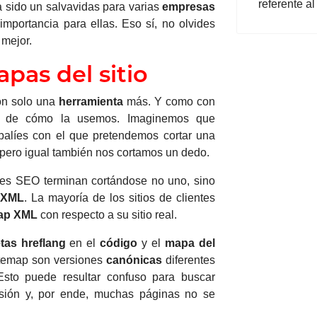
referente a
a sido un salvavidas para varias
empresas
importancia para ellas. Eso sí, no olvides
 mejor.
pas del sitio
on solo una
herramienta
más.
Y como con
nde de cómo la usemos. Imaginemos que
balíes con el que pretendemos cortar una
 pero igual también nos cortamos un dedo.
es SEO terminan cortándose no uno, sino
 XML
.
La mayoría de los sitios de clientes
ap XML
con respecto a su sitio real.
etas
hreflang
en el
código
y el
mapa del
itemap son versiones
canónicas
diferentes
Esto puede resultar confuso para buscar
usión y, por ende, muchas páginas no se