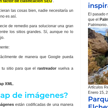
 factor de clasificación SEO
.
inspi
ieran las cosas bien, nadie necesitaría un
El pasado 
 no es así.
que el
Palm
Patrimoni
cie de remedio para solucionar una gran
tre los sitios grandes. Sí, aunque no lo
jo.
mente:
ácilmente de manera que Google pueda
tu sitio para que el
rastreador
vuelva a
map XML
.
Artículos R
map de imágenes?
Enero 15, 
Parqu
mágenes
están codificadas de una manera
Elche