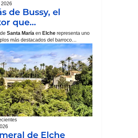
, 2026
ás de Bussy, el
tor que…
 de
Santa María
en
Elche
representa uno
mplos más destacados del barroco…
ecientes
2026
lmeral de Elche