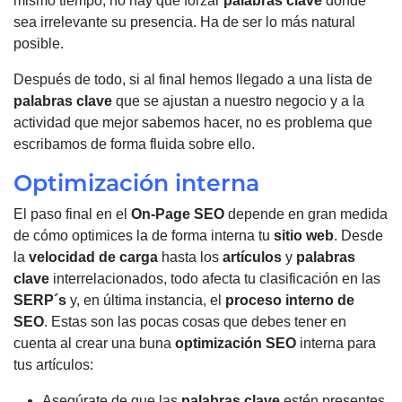
mismo tiempo, no hay que forzar
palabras clave
donde
sea irrelevante su presencia. Ha de ser lo más natural
posible.
Después de todo, si al final hemos llegado a una lista de
palabras clave
que se ajustan a nuestro negocio y a la
actividad que mejor sabemos hacer, no es problema que
escribamos de forma fluida sobre ello.
Optimización interna
El paso final en el
On-Page SEO
depende en gran medida
de cómo optimices la de forma interna tu
sitio web
.
Desde
la
velocidad de carga
hasta los
artículos
y
palabras
clave
interrelacionados, todo afecta tu clasificación en las
SERP´s
y, en última instancia, el
proceso interno de
SEO
.
Estas son las pocas cosas que debes tener en
cuenta al crear una buna
optimización
SEO
interna para
tus artículos:
Asegúrate de que las
palabras clave
estén presentes