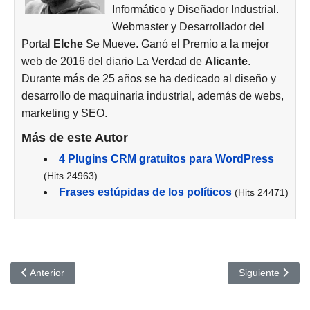
Informático y Diseñador Industrial.
Webmaster y Desarrollador del
Portal
Elche
Se Mueve. Ganó el Premio a la mejor
web de 2016 del diario La Verdad de
Alicante
.
Durante más de 25 años se ha dedicado al diseño y
desarrollo de maquinaria industrial, además de webs,
marketing y SEO.
Más de este Autor
4 Plugins CRM gratuitos para WordPress
(Hits 24963)
Frases estúpidas de los políticos
(Hits 24471)
Artículo anterior: Consejos para planificar estrategia SEO y aument
Artículo siguien
Anterior
Siguiente