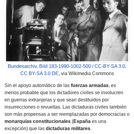
Bundesarchiv, Bild 183-1990-1002-500 / CC-BY-SA 3.0
,
CC BY-SA 3.0 DE
, via Wikimedia Commons
Sin el apoyo automático de las
fuerzas armadas
, es
menos probable que los dictadores civiles se involucren
en guerras extranjeras y que sean destituidos por
insurrecciones o revueltas. Las dictaduras civiles también
son más propensas a ser reemplazadas por democracias o
monarquías constitucionales
(
España
es una
excepción) que las
dictaduras militares
.