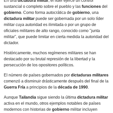
En una
dictadura militar
, el líder ejerce un control
sustancial o completo sobre el pueblo y las
funciones
del
gobierno
. Como forma autocrática de
gobierno
, una
dictadura militar
puede ser gobernada por un solo líder
militar cuya autoridad es ilimitada o por un grupo de
oficiales militares de alto rango, conocido como "junta
militar", que puede limitar en cierta medida la autoridad del
dictador.
Históricamente, muchos regímenes militares se han
destacado por su brutal represión de la libertad y la
persecución de los opositores políticos.
El número de países gobernados por
dictaduras militares
comenzó a disminuir drásticamente después del final de la
Guerra Fría
a principios de la
década de 1990
.
Aunque
Tailandia
sigue siendo la última
dictadura militar
activa en el mundo, otros ejemplos notables de países
modernos con historias de
gobierno
militar incluyen