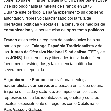
comenzó tras el final de la
Guerra Civil
Española
en
1939
y se prolongó hasta la
muerte
de
Franco
en
1975
.
Durante este período,
España
experimentó un
gobierno
autoritario y represivo caracterizado por la falta de
libertades políticas
y
sociales
, la censura de
medios de
comunicación
y la persecución de
opositores políticos
.
Franco
estableció un régimen de partido único bajo su
partido político,
Falange
Española
Tradicionalista
y de
las
Juntas de Ofensiva Nacional Sindicalista
(FET y de
las
JONS
). Los derechos y libertades individuales fueron
fuertemente restringidos, y la disidencia política fue
severamente reprimida.
El
gobierno
de
Franco
promovió una ideología
nacionalista
y
conservadora
, basada en la idea de una
España
unificada y
católica
. Se impusieron políticas
represivas contra las identidades regionales y culturas
locales, especialmente en regiones como
Cataluña
, el
País Vasco
y
Galicia
.