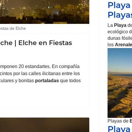
Playa
Playa
La
Playa
de
estas de Elche
ecológico d
dunas fósil
che | Elche en Fiestas
los
Arenale
omponen 20 estandartes. En compañía
intos por las calles ilicitanas entre los
culares y bonitas
portaladas
que todos
Playas de
Playa