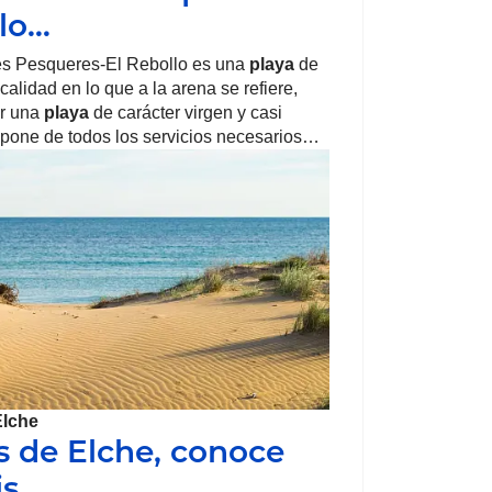
lo…
s Pesqueres-El Rebollo es una
playa
de
alidad en lo que a la arena se refiere,
r una
playa
de carácter virgen y casi
spone de todos los servicios necesarios…
Elche
s de Elche, conoce
is…