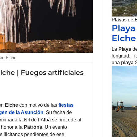
Playas de
Playa 
Elche
La
Playa
de
longitud. T
 en Elche
una
playa
S
lche | Fuegos artificiales
 en
Elche
con motivo de las
fiestas
gen de la Asunción
. Su fecha de
rminada la Nit de l´Albà se procede al
n honor a la
Patrona
. Un evento
s ilicitanos pendientes de ese