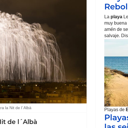
Rebol
La
playa
Le
muy buena c
amén de se
salvaje. Di
 la Nit de l´Albà
Playas de
Playa
t de l´Albà
las se