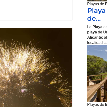
Playas de
Playa 
de…
La
Playa
de
playa
de Ur
Alicante
; a
localidad c
Playas de