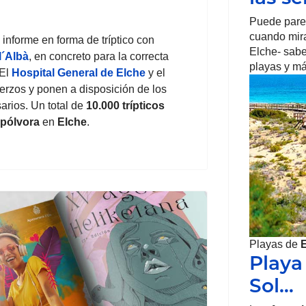
Puede parec
cuando mira
informe en forma de tríptico con
Elche- sabe
l´Albà
, en concreto para la correcta
playas y m
 El
Hospital General de Elche
y el
rzos y ponen a disposición de los
rios. Un total de
10.000 trípticos
pólvora
en
Elche
.
Playas de
Playa
Sol…