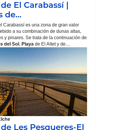
 de El Carabassí |
s de…
l Carabassí es una zona de gran valor
ebido a su combinación de dunas altas,
es y pinares. Se trata de la continuación de
s del Sol
,
Playa
de El Altet y de…
Elche
 de Les Pesqueres-El