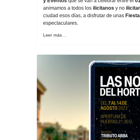
y Eventos
que se van a celebrar entre el
01
animamos a todos los
ilicitanos
y no
ilicit
ciudad esos días, a disfrutar de unas
Fiest
espectaculares.
Leer más…