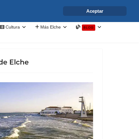
info@elchesemueve.com
Aceptar
Cultura
Más Elche
BLOG
de Elche