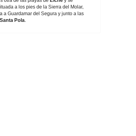
s otra de las playas de
Elche
y se
tuada a los pies de la Sierra del Molar,
 a Guardamar del Segura y junto a las
Santa Pola
.