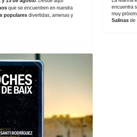
La Marina e
 y 15 de agosto
. Desde aquí
encuentra si
anos
que se encuentren en nuestra
muy próxima
as
populares
divertidas, amenas y
Salinas
de