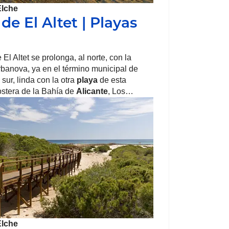
Elche
de El Altet | Playas
 El Altet se prolonga, al norte, con la
banova, ya en el término municipal de
l sur, linda con la otra
playa
de esta
ostera de la Bahía de
Alicante
, Los…
Elche