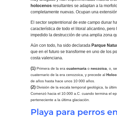
holocenos
resultantes se adaptan a la morfol
completamente nuevas. Ocupan una extensió
El sector septentrional de este campo dunar h
característica de todo el litoral alicantino, per
impedido la destrucción de una amplia zona que
Aún con todo, ha sido declarada
Parque Natur
que en el futuro se transforme en uno de los p
costa valenciana.
(1)
Primera de la era
cuaternaria
o
neozoica
, o, s
cuaternario de la era cenozoica, y precede al
Holo
de años hasta hace unos 10 000 años.
(2)
División de la escala temporal geológica, la últi
Comenzó hacia el 10.000 a.C. cuando termina el ep
perteneciente a la última glaciación.
Playa para perros e