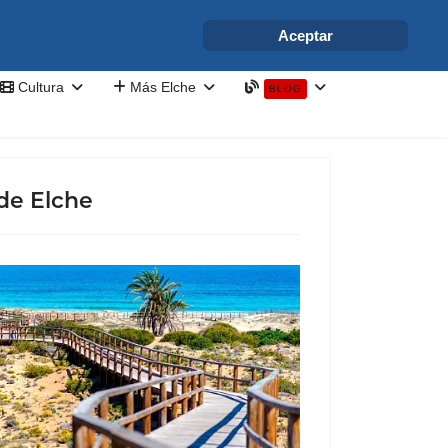
info@elchesemueve.com
Aceptar
Cultura
Más Elche
BLOG
de Elche