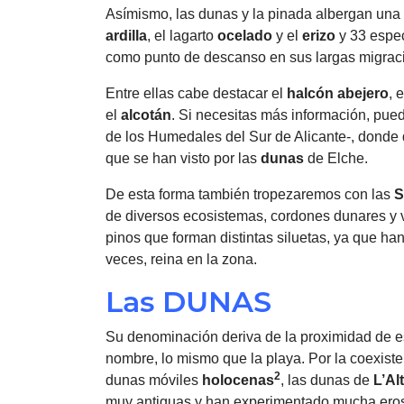
Asímismo, las dunas y la pinada albergan una
ardilla
, el lagarto
ocelado
y el
erizo
y 33 espec
como punto de descanso en sus largas migrac
Entre ellas cabe destacar el
halcón abejero
, 
el
alcotán
. Si necesitas más información, pue
de los Humedales del Sur de Alicante-, donde 
que se han visto por las
dunas
de Elche.
De esta forma también tropezaremos con las
S
de diversos ecosistemas, cordones dunares y ve
pinos que forman distintas siluetas, ya que han
veces, reina en la zona.
Las DUNAS
Su denominación deriva de la proximidad de e
nombre, lo mismo que la playa. Por la coexist
2
dunas móviles
holocenas
, las dunas de
L’Al
muy antiguas y han experimentado mucha erosi