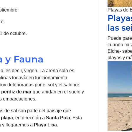
ptiembre.
Playas de 
Playa
re.
las se
31 de octubre.
Puede parec
cuando mira
Elche- sabe
ra y Fauna
playas y má
o, es decir, virgen. La arena solo es
alinas todavía en funcionamiento.
 deterioradas por el sol y el salobre,
a
perdiz de mar
que anidan en el suelo y
as embarcaciones.
 de sal son parte del paisaje que
a
playa
, en dirección a
Santa Pola
. Esta
a y llegaremos a
Playa Lisa
.