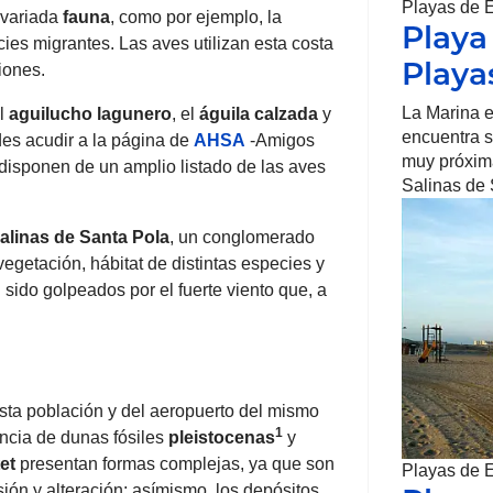
Playas de 
 variada
fauna
, como por ejemplo, la
Playa
ies migrantes. Las aves utilizan esta costa
Playa
iones.
La Marina e
el
aguilucho lagunero
, el
águila calzada
y
encuentra si
des acudir a la página de
AHSA
-Amigos
muy próxima
disponen de un amplio listado de las aves
Salinas de 
alinas de Santa Pola
, un conglomerado
getación, hábitat de distintas especies y
 sido golpeados por el fuerte viento que, a
sta población y del aeropuerto del mismo
1
encia de dunas fósiles
pleistocenas
y
tet
presentan formas complejas, ya que son
Playas de 
ón y alteración; asímismo, los depósitos