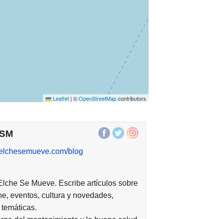
Leaflet
|
©
OpenStreetMap
contributors
ESM
//elchesemueve.com/blog
 Elche Se Mueve. Escribe artículos sobre
he, eventos, cultura y novedades,
 temáticas.