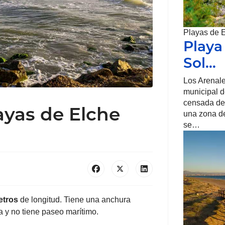
Playas de 
Playa
Sol…
Los Arenale
municipal d
censada de 
layas de Elche
una zona de
se…
etros
de longitud. Tiene una anchura
 y no tiene paseo marítimo.