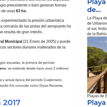
Playa 
ogía preexistente o bien generan formas
de…
n de unas
63 ha
.
La Playa de 
a experimentado la presión urbanística
de Urbanova
o la cercanía de las pistas del aeropuerto ha
al sur, lind
 resulta de gran interés.
de la Bahía
al Municipal
(21 Enero de 2005) y puede
ocos sectores dunares inalterados de la
egún escuelas, la primera de período
ceno
; se extiende desde hace unos 2 millones
ma y actual época del período Cuaternario.
isodio frío conocido como Dryas Reciente,
Playas de 
n 2017
Playa