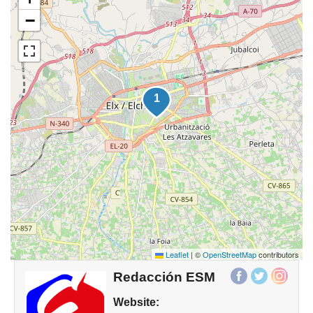
−
Leaflet
|
©
OpenStreetMap
contributors
Redacción ESM
Website: