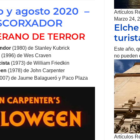
o y agosto 2020 –
Artículos R
Marzo 24, 
ESCORXADOR
Elche
 VERANO DE TERROR
turis
andor
(1980) de Stanley Kubrick
Este año, q
(1996) de Wes Craven
no pueden e
cista
(1973) de William Friedkin
een
(1978) de John Carpenter
007) de Jaume Balagueró y Paco Plaza
Artículos R