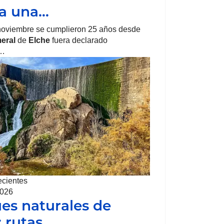
ra una…
noviembre se cumplieron 25 años desde
eral
de
Elche
fuera declarado
o…
ecientes
2026
es naturales de
: rutas…