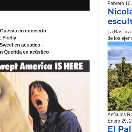
Febrero 10
Nicol
escul
Cuevas en concierto
La Basílica
 Firefly
de los eje
Sweet en acústico
–
n Querida en acústico
Artículos R
Enero 29, 
El Pa