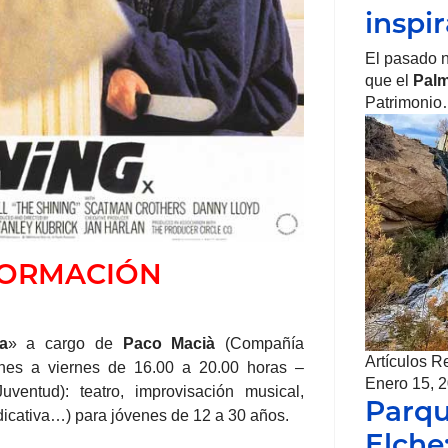
inspi
El pasado 
que el
Palm
Patrimoni
 FORMACIÓN
a
» a cargo de
Paco Macià
(Compañía
Artículos R
lunes a viernes de 16.00 a 20.00 horas –
Enero 15, 
ventud): teatro, improvisación musical,
Parqu
indicativa…) para jóvenes de 12 a 30 años.
Elche