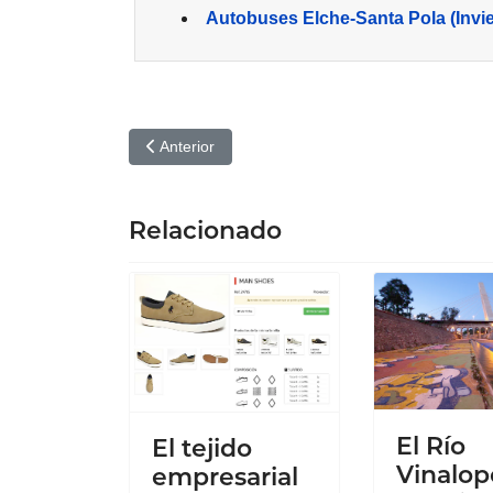
Autobuses Elche-Santa Pola (Invi
Artículo anterior: Iniciativa solidaria «Elche se v
Anterior
Relacionado
El Río
El tejido
Vinalop
empresarial