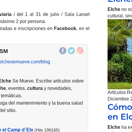
Elche
no so
iaria
/ del 1 al 31 de julio / Sala Lanart
cultural, s
 máximo 2 por persona.
radas e inscripciones en
Facebook
, en el
ESM
//elchesemueve.com/blog
Elche
Se Mueve. Escribe artículos sobre
che
, eventos,
cultura
y novedades,
Artículos R
 temáticas.
Diciembre 
rga del mantenimiento y la buena salud
Cómo 
el sitio.
en El
Elche
ha ex
e el Camp d´Elx
(Hits 196165)