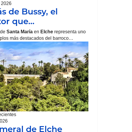
, 2026
ás de Bussy, el
tor que…
 de
Santa María
en
Elche
representa uno
mplos más destacados del barroco…
ecientes
2026
lmeral de Elche