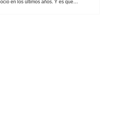
l ocio en los últimos años. Y es que…
bajo después de la Covid-19