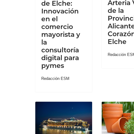
Arteria 
de Elche:
de la
Innovación
Provinc
en el
Alicante
comercio
Corazó
mayorista y
Elche
la
consultoría
Redacción ES
digital para
pymes
Redacción ESM