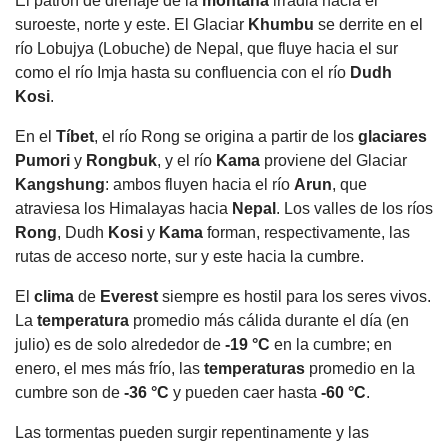
El patrón de drenaje de la
montaña
irradia hacia el
suroeste, norte y este. El Glaciar
Khumbu
se derrite en el
río Lobujya (Lobuche) de Nepal, que fluye hacia el sur
como el río Imja hasta su confluencia con el río
Dudh
Kosi
.
En el
Tíbet
, el río Rong se origina a partir de los
glaciares
Pumori
y
Rongbuk
, y el río
Kama
proviene del Glaciar
Kangshung
: ambos fluyen hacia el río
Arun
, que
atraviesa los Himalayas hacia
Nepal
. Los valles de los ríos
Rong
, Dudh
Kosi
y
Kama
forman, respectivamente, las
rutas de acceso norte, sur y este hacia la cumbre.
El
clima
de
Everest
siempre es hostil para los seres vivos.
La
temperatura
promedio más cálida durante el día (en
julio) es de solo alrededor de
-19 °C
en la cumbre; en
enero, el mes más frío, las
temperaturas
promedio en la
cumbre son de
-36 °C
y pueden caer hasta
-60 °C
.
Las tormentas pueden surgir repentinamente y las