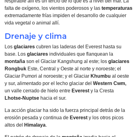
respirable allí es un tercio de lo que es a nivel del mar. La
falta de oxígeno, los vientos poderosos y las
temperaturas
extremadamente frías impiden el desarrollo de cualquier
vida vegetal o animal allí.
Drenaje y clima
Los
glaciares
cubren las laderas del Everest hasta su
base. Los
glaciares
individuales que flanquean la
montaña
son el Glaciar Kangshung al este; los
glaciares
Rongbuk
Este, Central y Oeste al norte y noroeste; el
Glaciar Pumori al noroeste; y el Glaciar
Khumbu
al oeste
y sur, alimentado por el lecho glaciar del
Western Cwm,
un valle cerrado de hielo entre
Everest
y la Cresta
Lhotse-Nuptse
hacia el sur.
La acción glaciar ha sido la fuerza principal detrás de la
erosión pesada y continua de
Everest
y los otros picos
altos del
Himalaya
.