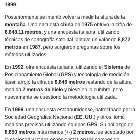
1999
.
Posteriormente se intentó volver a medir la altura de la
montaña
. Una encuesta
china
en
1975
obtuvo la cifra de
8,848.11 metros
, y una encuesta italiana, utilizando
técnicas de cartografía satelital, obtuvo un valor de
8,872
metros
en
1987
, pero surgieron preguntas sobre los
métodos utilizados.
En
1992
, otra encuesta italiana, utilizando el
Sistema
de
Posicionamiento Global (
GPS
) y tecnología de medición
láser, arrojó la cifra de
8,846 metros
restando de la altura
medida
2 metros de hielo
y nieve en la cumbre, pero
nuevamente se cuestionó la metodología utilizada.
En
1999
, una encuesta estadounidense, patrocinada por la
Sociedad Geográfica Nacional (
EE. UU.
) y otros, tomó
medidas precisas utilizando equipos
GPS
. Su hallazgo de
8,850 metros
, más menos (+-)
2 metros
, fue aceptado por
la sociedad y varios especialistas en los campos de