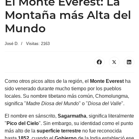
El Monte Everest: La
Montaña más Alta del
Mundo
José D.
Visitas: 2163
Como otros picos altos de la región, el
Monte Everest
ha
sido venerado durante mucho tiempo por los pueblos
locales. Su nombre tibetano más común, Chomolungma,
significa "
Madre Diosa del Mundo
" o "
Diosa del Valle
".
El nombre en sánscrito,
Sagarmatha
, significa literalmente
"
Pico del
Cielo
". Sin embargo, su identidad como el punto
más alto de la
superficie terrestre
no fue reconocida
hasta
1852
, cuando el
Gobierno
de la India estableció ese