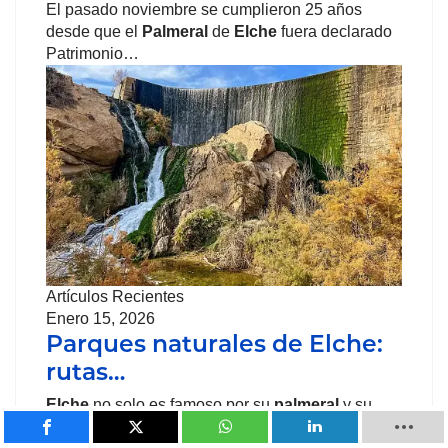
El pasado noviembre se cumplieron 25 años
desde que el
Palmeral
de
Elche
fuera declarado
Patrimonio…
Artículos Recientes
Enero 15, 2026
Parques naturales de Elche:
rutas…
Elche
no solo es famoso por su
palmeral
y su
historia cultural, sino también por sus parques…