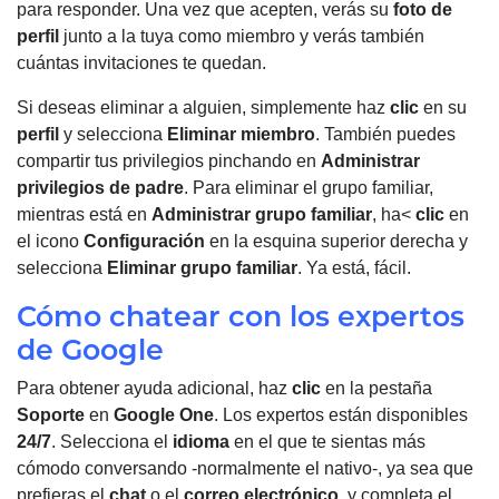
para responder.
Una vez que acepten, verás su
foto de
perfil
junto a la tuya como miembro y verás también
cuántas invitaciones te quedan.
Si deseas eliminar a alguien, simplemente haz
clic
en su
perfil
y selecciona
Eliminar miembro
.
También puedes
compartir tus privilegios pinchando en
Administrar
privilegios de padre
.
Para eliminar el grupo familiar,
mientras está en
Administrar grupo familiar
, ha<
clic
en
el icono
Configuración
en la esquina superior derecha y
selecciona
Eliminar grupo familiar
. Ya está, fácil.
Cómo chatear con los expertos
de Google
Para obtener ayuda adicional, haz
clic
en la pestaña
Soporte
en
Google One
.
Los expertos están disponibles
24/7
.
Selecciona el
idioma
en el que te sientas más
cómodo conversando -normalmente el nativo-, ya sea que
prefieras el
chat
o el
correo electrónico
, y completa el