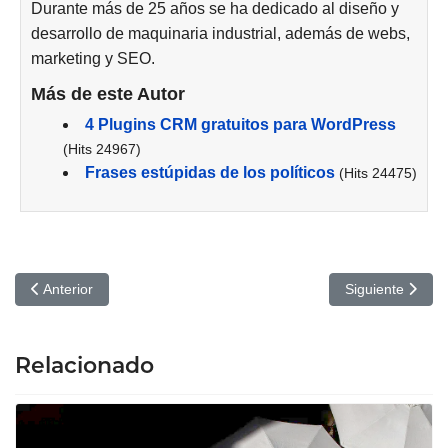
Durante más de 25 años se ha dedicado al diseño y
desarrollo de maquinaria industrial, además de webs,
marketing y SEO.
Más de este Autor
4 Plugins CRM gratuitos para WordPress
(Hits 24967)
Frases estúpidas de los políticos
(Hits 24475)
Artículo anterior: Desarrollo de las Etapas Prelaterales, Contralat
Artículo siguie
Anterior
Siguiente
Relacionado