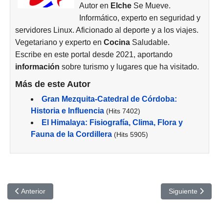
Autor en
Elche
Se Mueve.
Informático, experto en seguridad y
servidores Linux. Aficionado al deporte y a los viajes.
Vegetariano y experto en
Cocina
Saludable.
Escribe en este portal desde 2021, aportando
información
sobre turismo y lugares que ha visitado.
Más de este Autor
Gran Mezquita-Catedral de Córdoba:
Historia e Influencia
(Hits 7402)
El Himalaya: Fisiografía, Clima, Flora y
Fauna de la Cordillera
(Hits 5905)
Artículo anterior: Parque Nacional del Teide: Tesoro Natural de la
Artículo siguien
Anterior
Siguiente