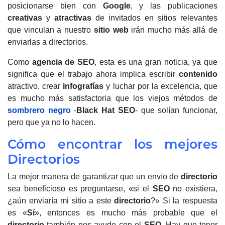
posicionarse bien con
Google
, y las publicaciones
creativas
y
atractivas
de invitados en sitios relevantes
que vinculan a nuestro
sitio web
irán mucho más allá de
enviarlas a directorios.
Como
agencia de
SEO
, esta es una gran noticia, ya que
significa que el trabajo ahora implica escribir
contenido
atractivo, crear
infografías
y luchar por la excelencia, que
es mucho más satisfactoria que los viejos métodos de
sombrero negro
-
Black Hat SEO
- que solían funcionar,
pero que ya no lo hacen.
Cómo encontrar los mejores
Directorios
La mejor manera de garantizar que un envío de
directorio
sea beneficioso es preguntarse, «si el
SEO
no existiera,
¿aún enviaría mi sitio a este
directorio
?» Si la respuesta
es «
Sí
», entonces es mucho más probable que el
directorio
también nos ayude con el
SEO
. Hay que tener