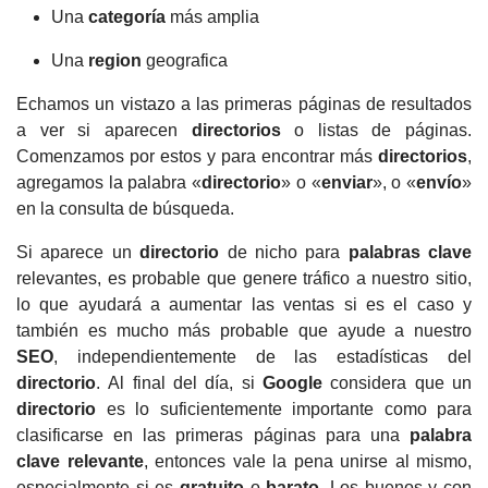
Una
categoría
más amplia
Una
region
geografica
Echamos un vistazo a las primeras páginas de resultados
a ver si aparecen
directorios
o listas de páginas.
Comenzamos por estos y para encontrar más
directorios
,
agregamos la palabra «
directorio
» o «
enviar
», o «
envío
»
en la consulta de búsqueda.
Si aparece un
directorio
de nicho para
palabras clave
relevantes, es probable que genere tráfico a nuestro sitio,
lo que ayudará a aumentar las ventas si es el caso y
también es mucho más probable que ayude a nuestro
SEO
, independientemente de las estadísticas del
directorio
. Al final del día, si
Google
considera que un
directorio
es lo suficientemente importante como para
clasificarse en las primeras páginas para una
palabra
clave relevante
, entonces vale la pena unirse al mismo,
especialmente si es
gratuito
o
barato
. Los buenos y con