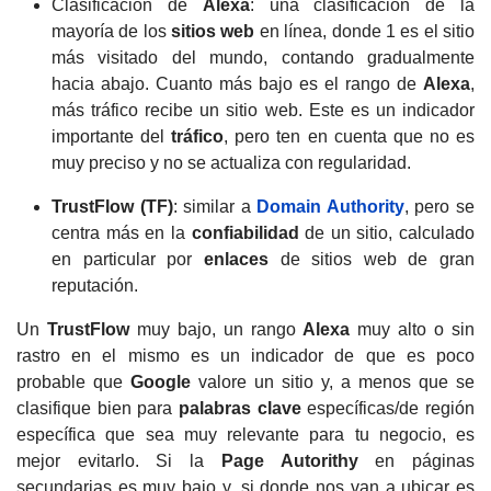
Clasificación de
Alexa
: una clasificación de la
mayoría de los
sitios web
en línea, donde 1 es el sitio
más visitado del mundo, contando gradualmente
hacia abajo. Cuanto más bajo es el rango de
Alexa
,
más tráfico recibe un sitio web. Este es un indicador
importante del
tráfico
, pero ten en cuenta que no es
muy preciso y no se actualiza con regularidad.
TrustFlow (TF)
: similar a
Domain Authority
, pero se
centra más en la
confiabilidad
de un sitio, calculado
en particular por
enlaces
de sitios web de gran
reputación.
Un
TrustFlow
muy bajo, un rango
Alexa
muy alto o sin
rastro en el mismo es un indicador de que es poco
probable que
Google
valore un sitio y, a menos que se
clasifique bien para
palabras clave
específicas/de región
específica que sea muy relevante para tu negocio, es
mejor evitarlo. Si la
Page Autorithy
en páginas
secundarias es muy bajo y, si donde nos van a ubicar es