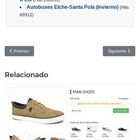
Autobuses Elche-Santa Pola (Invierno)
(Hits
69312)
Artículo anterior: Barrios de Elche -Carrús-
Artículo siguient
Anterior
Siguiente
Relacionado