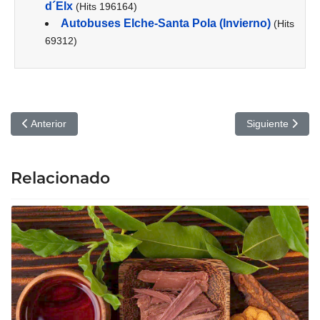
d´Elx
(Hits 196164)
Autobuses Elche-Santa Pola (Invierno)
(Hits
69312)
Artículo anterior: Mercado Central de Elche
Artículo siguien
Anterior
Siguiente
Relacionado