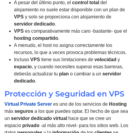
A pesar del último punto, el
control total
del
alojamiento no suele estar disponible con un plan de
VPS
y solo se proporciona con alojamiento de
servidor dedicado
.
VPS
es comparativamente más caro -bastante- que el
hosting compartido
.
A menudo, el host no asigna correctamente los
recursos, lo que a veces provoca problemas técnicos.
Incluso
VPS
tiene sus limitaciones de
velocidad
y
espacio
, y cuando necesites superar esas barreras,
deberás actualizar tu
plan
o cambiar a un
servidor
dedicado
.
Protección y Seguridad en VPS
Virtual Private Server
es uno de los servicios de
Hosting
más
seguros
a los que puedes optar. El hecho de que sea
un
servidor dedicado virtual
hace que se cree un
espacio
privado
-al más alto nivel- para los sitios web. Los
datos
personales
y la
información
de los
clientes
se