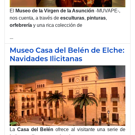
El
Museo de la Virgen de la Asunción
-MUVAPE-,
nos cuenta, a través de
esculturas
,
pinturas
,
orfebrería
y una rica colección de
...
Museo Casa del Belén de Elche:
Navidades Ilicitanas
La
Casa del Belén
ofrece al visitante una serie de