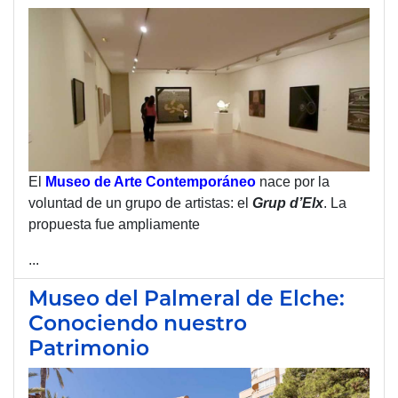
El
Museo de Arte Contemporáneo
nace por la
voluntad de un grupo de artistas: el
Grup d’Elx
. La
propuesta fue ampliamente
...
Museo del Palmeral de Elche:
Conociendo nuestro
Patrimonio