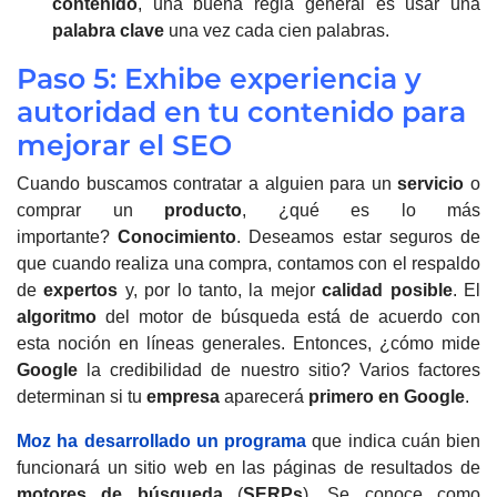
contenido
, una buena regla general es usar una
palabra clave
una vez cada cien palabras.
Paso 5: Exhibe experiencia y
autoridad en tu contenido para
mejorar el SEO
Cuando buscamos contratar a alguien para un
servicio
o
comprar un
producto
, ¿qué es lo más
importante?
Conocimiento
.
Deseamos estar seguros de
que cuando realiza una compra, contamos con el respaldo
de
expertos
y, por lo tanto, la mejor
calidad posible
.
El
algoritmo
del motor de búsqueda está de acuerdo con
esta noción en líneas generales.
Entonces, ¿cómo mide
Google
la credibilidad de nuestro sitio?
Varios factores
determinan si tu
empresa
aparecerá
primero en Google
.
Moz ha desarrollado un programa
que indica cuán bien
funcionará un sitio web en las páginas de resultados de
motores de búsqueda
(
SERPs
).
Se conoce como