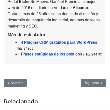
Portal
Elche
Se Mueve. Ganó el Premio a la mejor
web de 2016 del diario La Verdad de
Alicante
.
Durante más de 25 años se ha dedicado al diseño y
desarrollo de maquinaria industrial, además de webs,
marketing y SEO.
Más de este Autor
4 Plugins CRM gratuitos para WordPress
(Hits 24963)
Frases estúpidas de los políticos
(Hits 24470)
Artículo anterior: Problemas de integración sensorial y sus relacio
Artículo siguie
Anterior
Siguiente
Relacionado