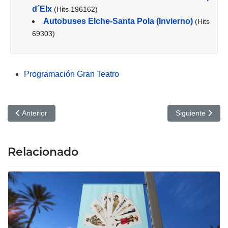
d´Elx
(Hits 196162)
Autobuses Elche-Santa Pola (Invierno)
(Hits
69303)
Programación Gran Teatro
Artículo anterior: Cantajuego, Burbujas: Gran Teatro de Elche
Artículo siguien
Anterior
Siguiente
Relacionado