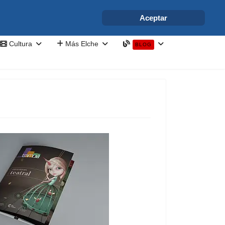
info@elchesemueve.com
Aceptar
Cultura
Más Elche
BLOG
a