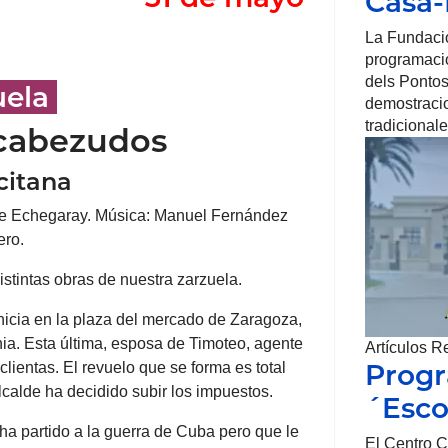
Casa
La Fundaci
programació
dels Pontos
uela
demostracio
tradicionale
 cabezudos
icitana
e Echegaray. Música: Manuel Fernández
ero.
istintas obras de nuestra zarzuela.
 inicia en la plaza del mercado de Zaragoza,
ia. Esta última, esposa de Timoteo, agente
Artículos R
Prog
clientas. El revuelo que se forma es total
calde ha decidido subir los impuestos.
´Esco
ha partido a la guerra de Cuba pero que le
El Centro C