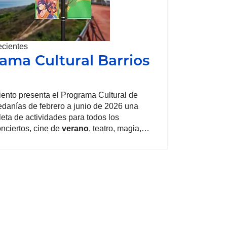
ecientes
ama Cultural Barrios
ento presenta el Programa Cultural de
edanías de febrero a junio de 2026 una
eta de actividades para todos los
onciertos, cine de
verano
, teatro, magia,…
uesta Sinfónica Ciudad de Elche (OSCE)