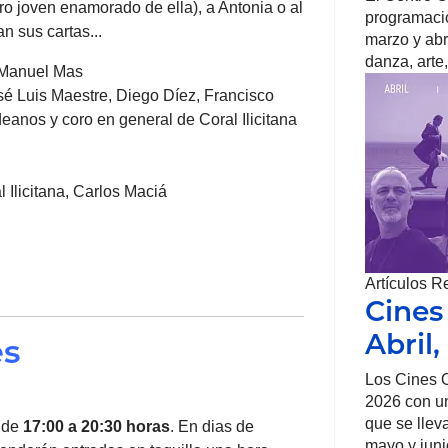
tro joven enamorado de ella), a Antonia o al
programació
an sus cartas...
marzo y abr
danza, arte,
 Manuel Mas
é Luis Maestre, Diego Díez, Francisco
eanos y coro en general de Coral Ilicitana
 Ilicitana, Carlos Maciá
Artículos R
Cines
Abril
es
Los Cines O
2026 con un
que se llev
 de
17:00 a 20:30 horas
. En dias de
mayo y juni