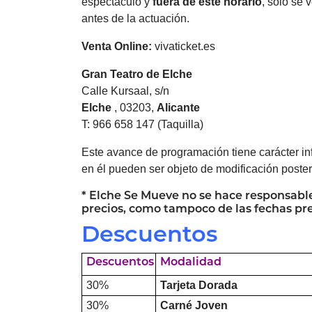
espectáculo y
fuera de este horario
, solo se 
antes de la actuación.
Venta Online:
vivaticket.es
Gran Teatro de
Elche
Calle Kursaal, s/n
Elche
, 03203,
Alicante
T: 966 658 147 (Taquilla)
Este avance de programación tiene carácter inf
en él pueden ser objeto de modificación posteri
*
Elche
Se Mueve no se hace responsable
precios, como tampoco de las fechas pr
Descuentos
Descuentos
Modalidad
30%
Tarjeta Dorada
30%
Carné Joven