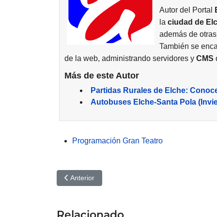
Autor del Portal
la
ciudad de
El
además de otras
También se enca
de la web, administrando servidores y
CMS
d
Más de este Autor
Partidas Rurales de Elche: Conoc
Autobuses Elche-Santa Pola (Invi
Programación Gran Teatro
Artículo anterior: Yunque, Origen: Gran Teatro de
Anterior
Relacionado