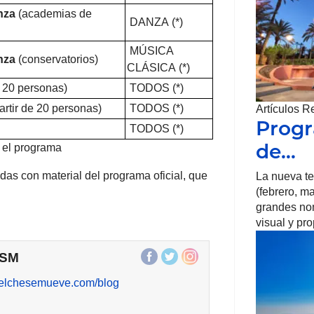
anza
(academias de
DANZA (*)
MÚSICA
anza
(conservatorios)
CLÁSICA (*)
e 20 personas)
TODOS (*)
artir de 20 personas)
TODOS (*)
Artículos R
Progr
TODOS (*)
de…
 el programa
as con material del programa oficial, que
La nueva t
(febrero, m
grandes no
visual y pr
ESM
//elchesemueve.com/blog