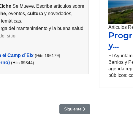
Elche
Se Mueve. Escribe artículos sobre
che
, eventos,
cultura
y novedades,
 temáticas.
Artículos R
rga del mantenimiento y la buena salud
Progr
el sitio.
y…
e el Camp d´Elx
(Hits 196179)
El Ayuntami
Barrios y P
erno)
(Hits 69344)
agenda repl
públicos: c
 Elche
Artículo siguiente: La Patética: Orq
Siguiente