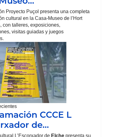
-Museo…
ón Proyecto Puçol presenta una completa
n cultural en la Casa-Museo de l’Hort
, con talleres, exposiciones,
nes, visitas guiadas y juegos
s.
ecientes
ramación CCCE L
rxador de…
ultural L’Escorxador de
Elche
presenta su