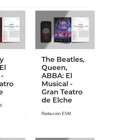
y
The Beatles,
El
Queen,
-
ABBA: El
atro
Musical -
e
Gran Teatro
de Elche
M
Redacción ESM