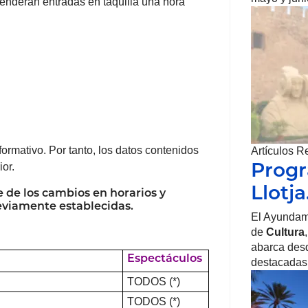
venderán entradas en taquilla una hora
ormativo. Por tanto, los datos contenidos
Artículos R
Progr
or.
Llotj
 de los cambios en horarios y
eviamente establecidas.
El Ayundam
de
Cultura
abarca desd
Espectáculos
destacadas
TODOS (*)
TODOS (*)