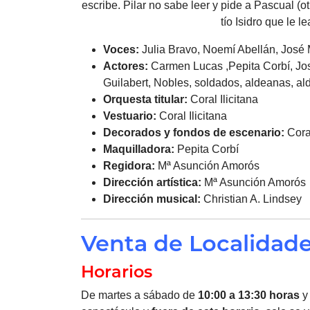
escribe. Pilar no sabe leer y pide a Pascual (o
tío Isidro que le le
Voces:
Julia Bravo, Noemí Abellán, José
Actores:
Carmen Lucas ,Pepita Corbí, Jos
Guilabert, Nobles, soldados, aldeanas, ald
Orquesta titular:
Coral Ilicitana
Vestuario:
Coral Ilicitana
Decorados y fondos de escenario:
Coral
Maquilladora:
Pepita Corbí
Regidora:
Mª Asunción Amorós
Dirección artística:
Mª Asunción Amorós
Dirección musical:
Christian A. Lindsey
Venta de Localidad
Horarios
De martes a sábado de
10:00 a 13:30 horas
y