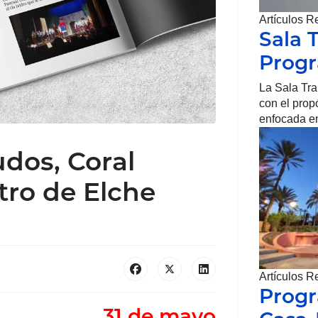
Artículos R
Sala 
Prog
La Sala Tr
con el prop
enfocada en
dos, Coral
atro de Elche
Artículos R
Progr
31 de mayo