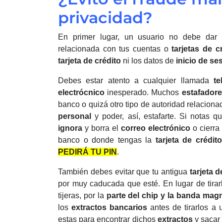
privacidad?
En primer lugar, un usuario no debe da
relacionada con tus cuentas o
tarjetas de c
tarjeta de crédito
ni los datos de
inicio de se
Debes estar atento a cualquier llamada
te
electrócnico
inesperado. Muchos
estafador
banco o quizá otro tipo de autoridad relacion
personal
y poder, así, estafarte. Si notas 
ignora
y borra el
correo electrónico
o cierra
banco o donde tengas la
tarjeta de crédito
PEDIRÁ TU PIN
.
También debes evitar que tu antigua
tarjeta d
por muy caducada que esté. En lugar de tirarl
tijeras, por la
parte del chip y la banda mag
los
extractos bancarios
antes de tirarlos a
estas para encontrar dichos
extractos
y sacar