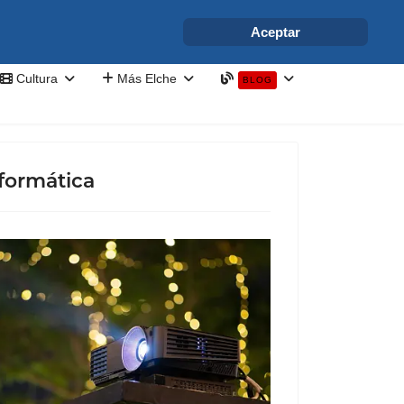
info@elchesemueve.com
Aceptar
Cultura
Más Elche
BLOG
formática