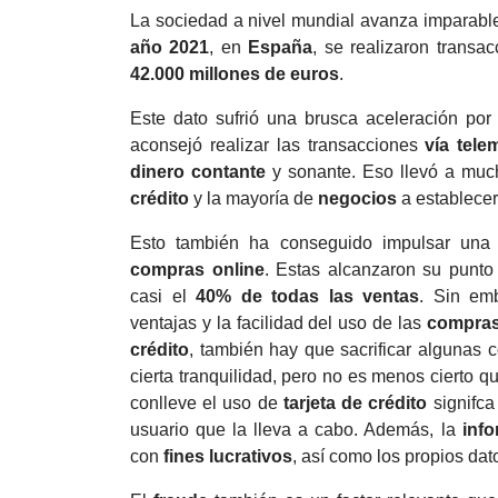
La sociedad a nivel mundial avanza imparabl
año 2021
, en
España
, se realizaron transac
42.000 millones de euros
.
Este dato sufrió una brusca aceleración por
aconsejó realizar las transacciones
vía tele
dinero contante
y sonante. Eso llevó a much
crédito
y la mayoría de
negocios
a establece
Esto también ha conseguido impulsar una t
compras online
. Estas alcanzaron su punt
casi el
40% de todas las ventas
. Sin em
ventajas y la facilidad del uso de las
compras
crédito
, también hay que sacrificar algunas
cierta tranquilidad, pero no es menos cierto q
conlleve el uso de
tarjeta de crédito
signifca
usuario que la lleva a cabo. Además, la
inf
con
fines lucrativos
, así como los propios dat