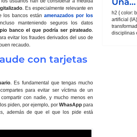
Una…
 los usuarios han de considerar a medida
gitalizado
. Es especialmente relevante en
h2 { color: b
e los bancos están
amenazados por los
artificial 
 incluso manteniendo seguros los datos
transformad
pio banco el que podría ser pirateado
.
disciplinas
ra evitar los fraudes derivados del uso de
buen recaudo.
aude con tarjetas
uario
. Es fundamental que tengas mucho
ompartes para evitar ser víctima de un
s compartir con nadie, y mucho menos en
e los piden, por ejemplo, por
WhasApp
para
gas, además de que el que los pide está