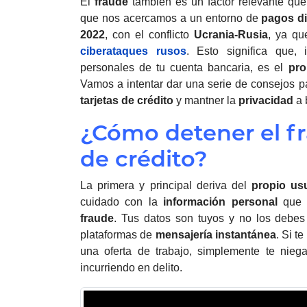
El
fraude
también es un factor relevante que
que nos acercamos a un entorno de
pagos di
2022
, con el conflicto
Ucrania-Rusia
, ya qu
ciberataques rusos
. Esto significa que,
personales de tu cuenta bancaria, es el
pro
Vamos a intentar dar una serie de consejos pa
tarjetas de crédito
y mantner la
privacidad
a 
¿Cómo detener el fr
de crédito?
La primera y principal deriva del
propio us
cuidado con la
información
personal
que c
fraude
. Tus datos son tuyos y no los debe
plataformas de
mensajería instantánea
. Si t
una oferta de trabajo, simplemente te nie
incurriendo en delito.