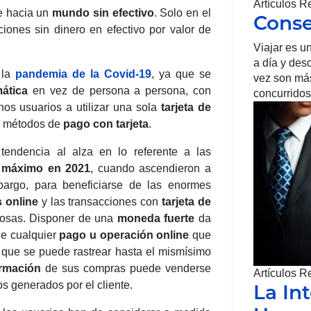
Artículos R
e hacia un
mundo sin efectivo
. Solo en el
Conse
ciones sin dinero en efectivo por valor de
Viajar es u
a día y des
 la
pandemia de la Covid-19
, ya que se
vez son má
mática
en vez de persona a persona, con
concurridos
os usuarios a utilizar una sola
tarjeta de
r métodos de
pago con tarjeta
.
endencia al alza en lo referente a las
o
máximo en 2021
, cuando ascendieron a
bargo, para beneficiarse de las enormes
 online
y las transacciones con
tarjeta de
 cosas. Disponer de una
moneda fuerte
da
ue cualquier
pago u operación online
que
 que se puede rastrear hasta el mismísimo
ormación
de sus compras puede venderse
Artículos R
os generados por el cliente.
La Int