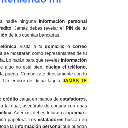
r a nadie ninguna
información
personal
rédito
. Jamás debes revelar el
PIN de tu
sión
de tus cuentas bancarias.
lefónica
, visita a tu
domicilio
o
correo
es
se mostrarán como representantes de tu
ada. Lo harán para que reveles
información
que algo no está bien,
cuelga el teléfono
,
 la puerta. Comunícate directamente con tu
. Un emisor de dicha tarjeta
JAMÁS TE
e crédito
caiga en manos de
estafadores
,
a tal cual, asegúrate de cortarla con unas
nética
. Además, debes triturar o «
quemar
»
 una papelera. Los
estafadores
buscan en
 toda la
información
personal
que puedan