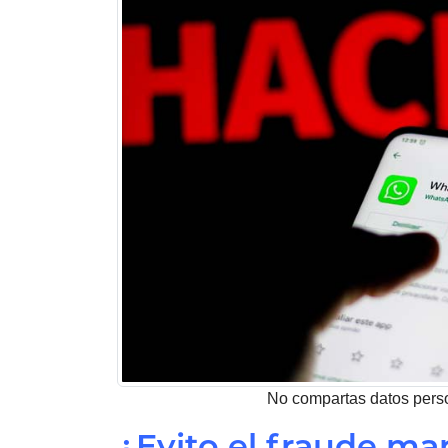
No compartas datos pers
¿Evito el fraude m