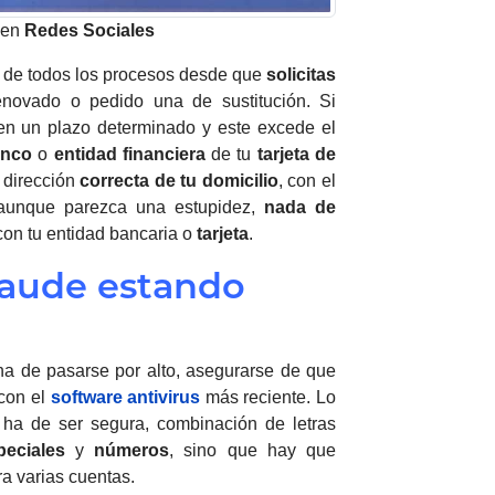
 en
Redes
Sociales
 de todos los procesos desde que
solicitas
novado o pedido una de sustitución. Si
 en un plazo determinado y este excede el
anco
o
entidad financiera
de tu
tarjeta de
a dirección
correcta de tu domicilio
, con el
, aunque parezca una estupidez,
nada de
con tu entidad bancaria o
tarjeta
.
raude estando
ha de pasarse por alto, asegurarse de que
 con el
software antivirus
más reciente. Lo
 ha de ser segura, combinación de letras
peciales
y
números
, sino que hay que
a varias cuentas.