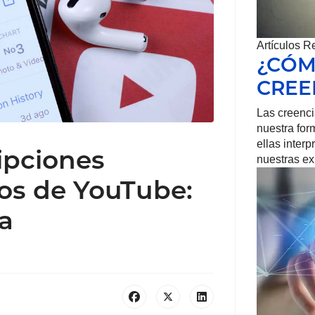
Artículos R
¿CÓM
CREE
Las creenci
nuestra form
ellas inter
ipciones
nuestras e
eos de YouTube:
a