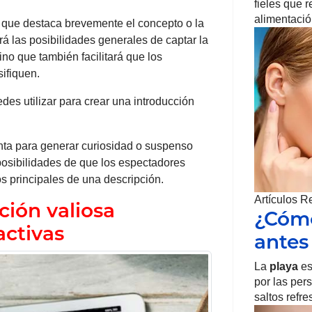
fieles que 
alimentación
 que destaca brevemente el concepto o la
rá las posibilidades generales de captar la
ino que también facilitará que los
ifiquen.
es utilizar para crear una introducción
ta para generar curiosidad o suspenso
posibilidades de que los espectadores
os principales de una descripción.
Artículos R
ción valiosa
¿Cómo
activas
antes
La
playa
es
por las per
saltos refr