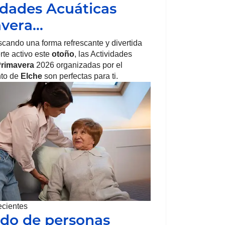
idades Acuáticas
avera…
scando una forma refrescante y divertida
te activo este
otoño
, las Actividades
rimavera
2026 organizadas por el
to de
Elche
son perfectas para ti.
ecientes
do de personas