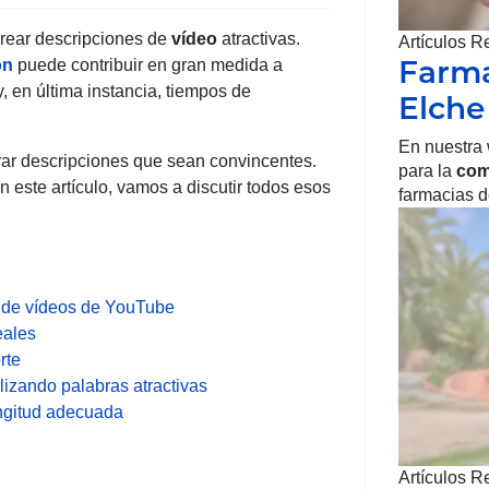
crear descripciones de
vídeo
atractivas.
Artículos R
Farma
ón
puede contribuir en gran medida a
, en última instancia, tiempos de
Elche
En nuestra
ar descripciones que sean convincentes.
para la
com
n este artículo, vamos a discutir todos esos
farmacias d
s de vídeos de YouTube
eales
rte
ilizando palabras atractivas
ongitud adecuada
Artículos R