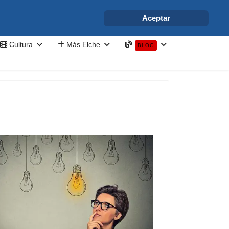
info@elchesemueve.com
Aceptar
Cultura
Más Elche
BLOG