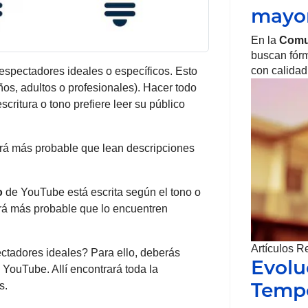
mayo
En la
Comu
buscan fórm
con calidad
espectadores ideales o específicos. Esto
os, adultos o profesionales). Hacer todo
scritura o tono prefiere leer su público
será más probable que lean descripciones
o
de YouTube está escrita según el tono o
Será más probable que lo encuentren
Artículos R
tadores ideales? Para ello, deberás
Evolu
 YouTube. Allí encontrará toda la
Tempe
s.