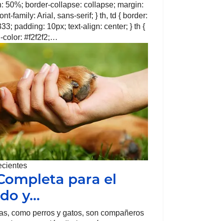
th: 50%; border-collapse: collapse; margin:
nt-family: Arial, sans-serif; } th, td { border:
33; padding: 10px; text-align: center; } th {
color: #f2f2f2;…
ecientes
Completa para el
do y…
as, como perros y gatos, son compañeros