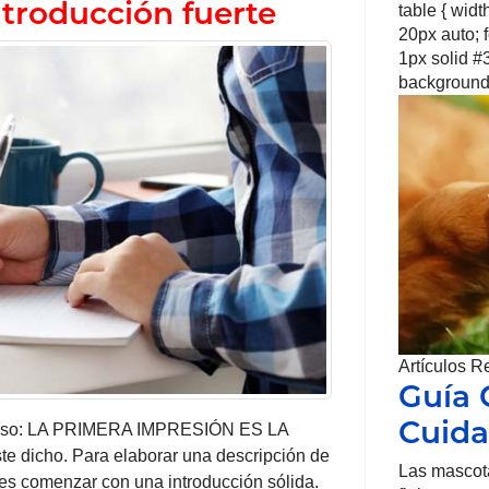
troducción fuerte
table { wid
20px auto; fo
1px solid #3
background-
Artículos R
Guía 
Cuida
amoso: LA PRIMERA IMPRESIÓN ES LA
 dicho. Para elaborar una descripción de
Las mascot
s comenzar con una introducción sólida.