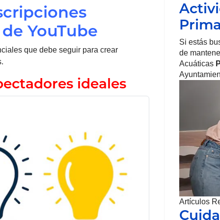
Activ
scripciones
Prim
s de YouTube
Si estás bu
ciales que debe seguir para crear
de mantener
.
Acuáticas
P
Ayuntamien
pectadores ideales
Artículos R
Cuida