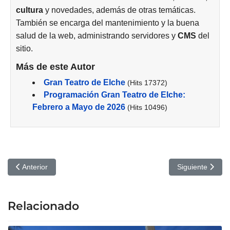
cultura
y novedades, además de otras temáticas.
También se encarga del mantenimiento y la buena
salud de la web, administrando servidores y
CMS
del
sitio.
Más de este Autor
Gran Teatro de Elche
(Hits 17372)
Programación Gran Teatro de Elche:
Febrero a Mayo de 2026
(Hits 10496)
Artículo anterior: Programación Gran Teatro Febrero, Marzo, Abri
Artículo siguien
Anterior
Siguiente
Relacionado