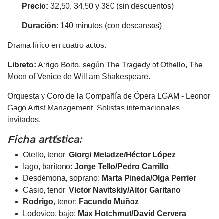
Precio:
32,50, 34,50 y 38€ (sin descuentos)
Duración
: 140 minutos (con descansos)
Drama lírico en cuatro actos.
Libreto:
Arrigo Boito, según The Tragedy of Othello, The
Moon of Venice de William Shakespeare.
Orquesta y Coro de la Compañía de Ópera LGAM - Leonor
Gago Artist Management. Solistas internacionales
invitados.
Ficha artťstica:
Otello, tenor:
Giorgi Meladze/Héctor López
Iago, barítono:
Jorge Tello/Pedro Carrillo
Desdémona, soprano:
Marta Pineda/Olga Perrier
Casio, tenor:
Victor Navitskiy/Aitor Garitano
Rodrigo
, tenor:
Facundo Muñoz
Lodovico, bajo:
Max Hotchmut/David Cervera