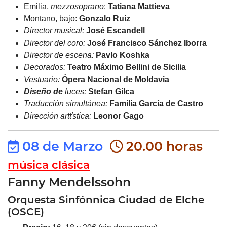
Emilia,
mezzosoprano
:
Tatiana Mattieva
Montano, bajo:
Gonzalo Ruiz
Director
musical:
José
Escandell
Director
del
coro:
José
Francisco
Sánchez
Iborra
Director de escena:
Pavlo Koshka
Decorados:
Teatro Máximo Bellini de
Sicilia
Vestuario:
Ópera Nacional de Moldavia
Diseño de
luces:
Stefan Gilca
Traducción
simultánea:
Familia
García
de
Castro
Dirección artťstica:
Leonor Gago
08 de Marzo
20.00 horas
música clásica
Fanny Mendelssohn
Orquesta Sinfónnica Ciudad de Elche
(OSCE)