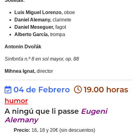
Solistas:
Luis Miguel Lorenzo,
oboe
Daniel Alemany,
clarinete
Daniel Meseguer,
fagot
Alberto García,
trompa
Antonin Dvořák
Sinfonťa n.º 8 en sol mayor, op. 88
Mihnea Ignat,
director
04 de Febrero
19.00 horas
humor
A ningú que li passe
Eugeni
Alemany
Precio:
16, 18 y 20€ (sin descuentos)