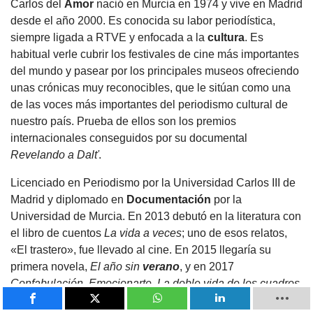
Carlos del
Amor
nació en Murcia en 1974 y vive en Madrid
desde el año 2000. Es conocida su labor periodística,
siempre ligada a RTVE y enfocada a la
cultura
. Es
habitual verle cubrir los festivales de cine más importantes
del mundo y pasear por los principales museos ofreciendo
unas crónicas muy reconocibles, que le sitúan como una
de las voces más importantes del periodismo cultural de
nuestro país. Prueba de ellos son los premios
internacionales conseguidos por su documental
Revelando a Dalť
.
Licenciado en Periodismo por la Universidad Carlos III de
Madrid y diplomado en
Documentación
por la
Universidad de Murcia. En 2013 debutó en la literatura con
el libro de cuentos
La vida a veces
; uno de esos relatos,
«El trastero», fue llevado al cine. En 2015 llegaría su
primera novela,
El año sin
verano
, y en 2017
Confabulación. Emocionarte
.
La doble vida de los cuadros
obtuvo el premio Espasa 2020 y supuso la consolidación