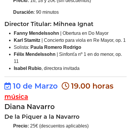
Precio:
16, 18 y 20€ (sin descuentos)
Duración
: 90 minutos
Director Titular:
Mihnea Ignat
Fanny Mendelssohn
| Obertura en Do Mayor
Karl Stamitz
| Concierto para viola en Re Mayor, op. 1
Solista:
Paula Romero
Rodrigo
Félix Mendelssohn
| Sinfonťa nº 1 en do menor, op.
11
Isabel Rubio
, directora invitada
10 de Marzo
19.00 horas
música
Diana Navarro
De la Piquer a la Navarro
Precio:
25€ (descuentos aplicables)