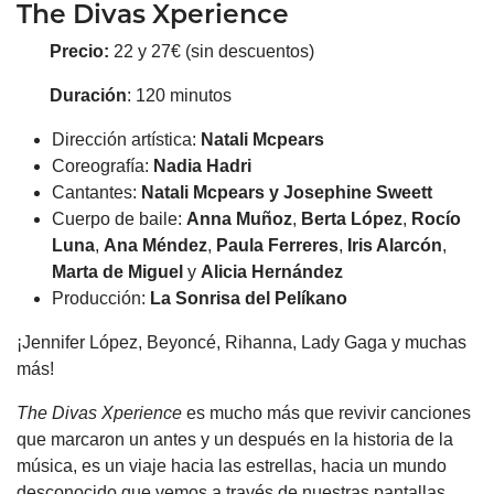
The Divas Xperience
Precio:
22 y 27€ (sin descuentos)
Duración
: 120 minutos
Dirección artística:
Natali Mcpears
Coreografía:
Nadia Hadri
Cantantes:
Natali Mcpears y Josephine Sweett
Cuerpo de baile:
Anna Muñoz
,
Berta López
,
Rocío
Luna
,
Ana Méndez
,
Paula Ferreres
,
Iris Alarcón
,
Marta de Miguel
y
Alicia Hernández
Producción:
La Sonrisa del Pelíkano
¡Jennifer López, Beyoncé, Rihanna, Lady Gaga y muchas
más!
The Divas Xperience
es mucho más que revivir canciones
que marcaron un antes y un después en la historia de la
música, es un viaje hacia las estrellas, hacia un mundo
desconocido que vemos a través de nuestras pantallas