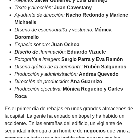
Reparto:
Javier
Gutiérrez
y Luis Bermejo
Texto y dirección:
Juan Cavestany
Ayudante
de dirección:
Nacho Redondo
y
Marlene
Michaelis
Diseño
de
escenografťa
y
vestuario:
Mónica
Boromello
Espacio
sonoro:
Juan
Ochoa
Diseño de
iluminación:
Eduardo Vizuete
Fotografťa e imagen:
Sergio Parra y Eva Ramón
Diseño gráfico de la
compañťa:
Rubén
Salgueiros
Producción y administración:
Andrea Quevedo
Dirección de producción:
Ana
Guarnizo
Producción
ejecutiva:
Mónica Regueiro y Carles
Roca
Es el primer día de rebajas en unos grandes almacenes de
la capital. La gente ha entrado en tropel y ha habido un
accidente. En las entrañas del edificio, un vigilante de
seguridad interroga a un hombre de
negocios
que vino a