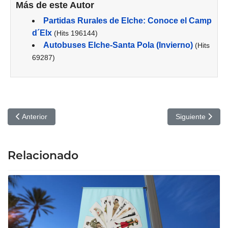
Más de este Autor
Partidas Rurales de Elche: Conoce el Camp
d´Elx
(Hits 196144)
Autobuses Elche-Santa Pola (Invierno)
(Hits
69287)
Artículo anterior: Galder Varas: Esto no es un Show - Gran Teatro
Artículo siguien
Anterior
Siguiente
Relacionado