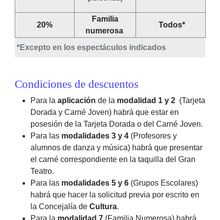
Familia
20%
Todos*
numerosa
*Excepto en los espectáculos indicados
Condiciones de descuentos
Para la
aplicación
de la
modalidad 1 y 2
(Tarjeta
Dorada y Carné Joven) habrá que estar en
posesión de la Tarjeta Dorada o del Carné Joven.
Para las
modalidades 3 y 4
(Profesores y
alumnos de danza y música) habrá que presentar
el carné correspondiente en la taquilla del Gran
Teatro.
Para las
modalidades 5 y 6
(Grupos Escolares)
habrá que hacer la solicitud previa por escrito en
la Concejalía de
Cultura
.
Para la
modalidad 7
(Familia Numerosa) habrá