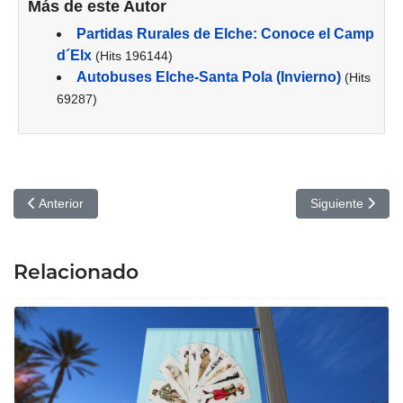
Más de este Autor
Partidas Rurales de Elche: Conoce el Camp
d´Elx
(Hits 196144)
Autobuses Elche-Santa Pola (Invierno)
(Hits
69287)
Artículo anterior: La Celestina, de Fernando de Rojas - Gran Teat
Artículo siguien
Anterior
Siguiente
Relacionado