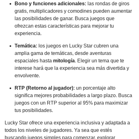
Bono y
funciones
adicionales:
las rondas de giros
gratis, multiplicadores y comodines pueden aumentar
las posibilidades de ganar. Busca juegos que
ofrezcan estas características para mejorar tu
experiencia.
Temática:
los juegos en Lucky Star cubren una
amplia gama de temáticas, desde aventuras
espaciales hasta
mitología
. Elegir un tema que te
interese hará que la experiencia sea más divertida y
envolvente.
RTP (Retorno al jugador):
un porcentaje alto
significa mejores probabilidades a largo plazo. Busca
juegos con un RTP superior al 95% para maximizar
tus posibilidades.
Lucky Star ofrece una experiencia inclusiva y adaptada a
todos los niveles de jugadores. Ya sea que estés
buscando juegos simples para comenzar, explorar