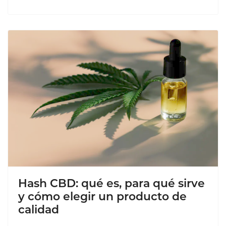
Hash CBD: qué es, para qué sirve
y cómo elegir un producto de
calidad