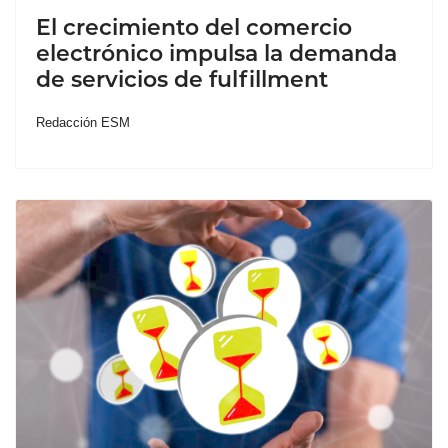
El crecimiento del comercio
electrónico impulsa la demanda
de servicios de fulfillment
Redacción ESM