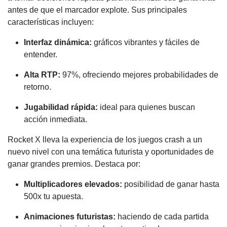
antes de que el marcador explote. Sus principales
características incluyen:
Interfaz dinámica:
gráficos vibrantes y fáciles de
entender.
Alta RTP:
97%, ofreciendo mejores probabilidades de
retorno.
Jugabilidad rápida:
ideal para quienes buscan
acción inmediata.
Rocket X lleva la experiencia de los juegos crash a un
nuevo nivel con una temática futurista y oportunidades de
ganar grandes premios. Destaca por:
Multiplicadores elevados:
posibilidad de ganar hasta
500x tu apuesta.
Animaciones futuristas:
haciendo de cada partida