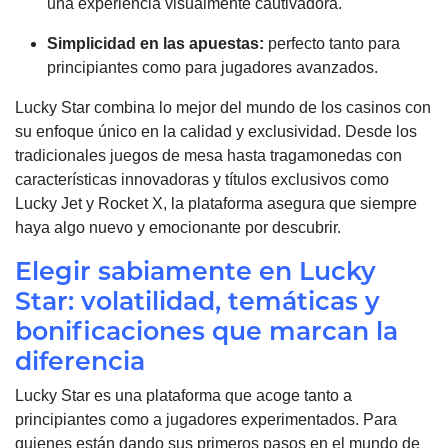
una experiencia visualmente cautivadora.
Simplicidad en las apuestas:
perfecto tanto para
principiantes como para jugadores avanzados.
Lucky Star combina lo mejor del mundo de los casinos con
su enfoque único en la calidad y exclusividad. Desde los
tradicionales juegos de mesa hasta tragamonedas con
características innovadoras y títulos exclusivos como
Lucky Jet y Rocket X, la plataforma asegura que siempre
haya algo nuevo y emocionante por descubrir.
Elegir sabiamente en Lucky
Star: volatilidad, temáticas y
bonificaciones que marcan la
diferencia
Lucky Star es una plataforma que acoge tanto a
principiantes como a jugadores experimentados. Para
quienes están dando sus primeros pasos en el mundo de