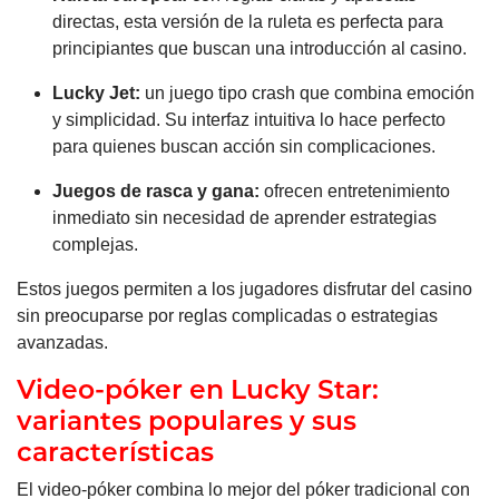
directas, esta versión de la ruleta es perfecta para
principiantes que buscan una introducción al casino.
Lucky Jet:
un juego tipo crash que combina emoción
y simplicidad. Su interfaz intuitiva lo hace perfecto
para quienes buscan acción sin complicaciones.
Juegos de rasca y gana:
ofrecen entretenimiento
inmediato sin necesidad de aprender estrategias
complejas.
Estos juegos permiten a los jugadores disfrutar del casino
sin preocuparse por reglas complicadas o estrategias
avanzadas.
Video-póker en Lucky Star:
variantes populares y sus
características
El video-póker combina lo mejor del póker tradicional con