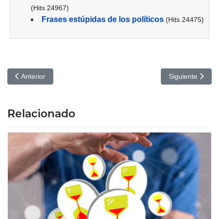
(Hits 24967)
Frases estúpidas de los políticos
(Hits 24475)
Artículo anterior: Email marketing: la mejor herramienta para aum
Artículo siguie
Anterior
Siguiente
Relacionado