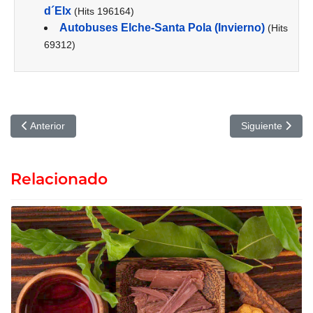
d´Elx
(Hits 196164)
Autobuses Elche-Santa Pola (Invierno)
(Hits
69312)
Artículo anterior: Descubriendo Elche: La Ciudad de las Palmeras 
Artículo siguie
Anterior
Siguiente
Relacionado