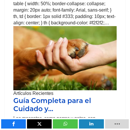
table { width: 50%; border-collapse: collapse;
margin: 20px auto; font-family: Arial, sans-serif; }
th, td { border: 1px solid #333; padding: 10px; text-
align: center; } th { background-color: #f2f2f2;…
Artículos Recientes
Guía Completa para el
Cuidado y…
Las mascotas, como perros y gatos, son
compañeros fieles que requieren atención diaria