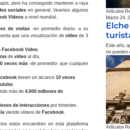
ibajos, pero ha conseguido mantener a raya
des
sociales
en general. Veamos algunos
Artículos R
ook
Vídeos
a nivel mundial.
Marzo 24, 
Elche
nes de visitas
-en promedio diario- a su
turis
uenta que una visualización de
vídeo
de 3
Este año, q
n
Facebook
Video
.
no pueden e
ras
de
vídeo
al día.
0 veces más
-de promedio- que cualquier
acebook
tienen un alcance
10 veces
utube
.
enido más de
4.000 millones de
llones de interacciones
por trimestre.
ía
viendo videos de
Facebook
.
os estos encuentren en esta plataforma
Artículos R