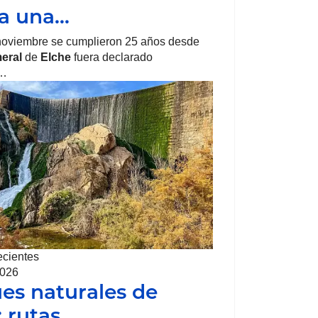
ra una…
noviembre se cumplieron 25 años desde
eral
de
Elche
fuera declarado
o…
ecientes
2026
es naturales de
: rutas…