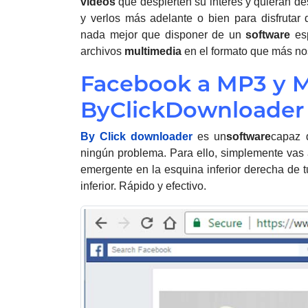
vídeos
que despierten su interés y quieran des
y verlos más adelante o bien para disfrutar
nada mejor que disponer de un
software
esp
archivos
multimedia
en el formato que más nos
Facebook a MP3 y 
ByClickDownloader
By Click downloader
es un
software
capaz 
ningún problema. Para ello, simplemente vas
emergente en la esquina inferior derecha de t
inferior. Rápido y efectivo.