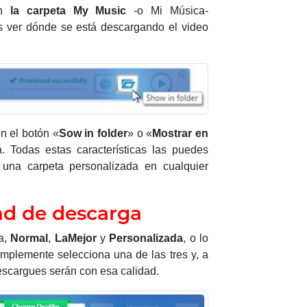
en
la carpeta My Music
-o Mi Música-
s ver dónde se está descargando el video
n el botón «
Sow in folder
» o «
Mostrar en
. Todas estas características las puedes
r una carpeta personalizada en cualquier
ad de descarga
ga,
Normal
,
LaMejor
y
Personalizada
, o lo
implemente selecciona una de las tres y, a
escargues serán con esa calidad.