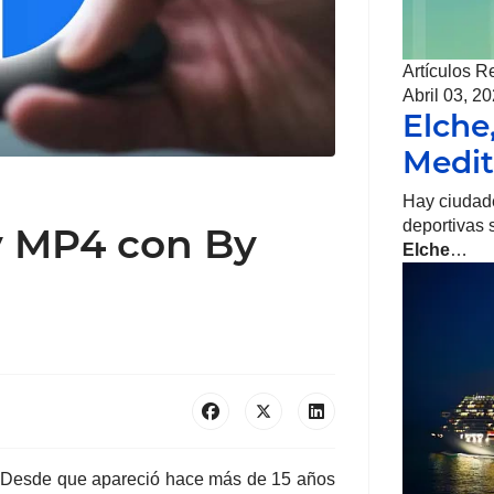
Artículos R
Abril 03, 2
Elche
Medit
Hay ciudade
deportivas 
y MP4 con By
Elche
…
Desde que apareció hace más de 15 años