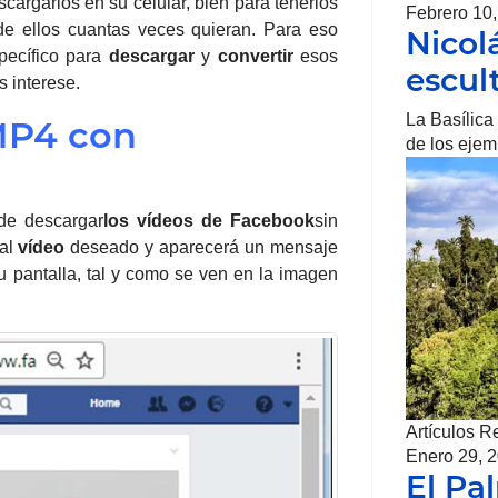
cargarlos en su celular, bien para tenerlos
Febrero 10
 de ellos cuantas veces quieran. Para eso
Nicol
ecífico para
descargar
y
convertir
esos
escul
 interese.
La Basílica
MP4 con
de los eje
de descargar
los vídeos de
Facebook
sin
 al
vídeo
deseado y aparecerá un mensaje
u pantalla, tal y como se ven en la imagen
Artículos R
Enero 29, 
El Pa