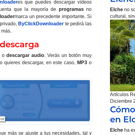
nloader
es que puedes descargar vídeos
cuenta que la mayoría de
programas
no
Elche
no so
cultural, s
loader
marca un precedente importante. Si
 privado,
ByClickDownloader
te pedirá las
 más.
 descarga
o
descargar audio
. Verás un botón muy
lo quieres descargar, en este caso,
MP3
o
Artículos R
Diciembre 
Cómo 
en El
Elche
ha ex
ue más se ajuste a tus necesidades, tal y