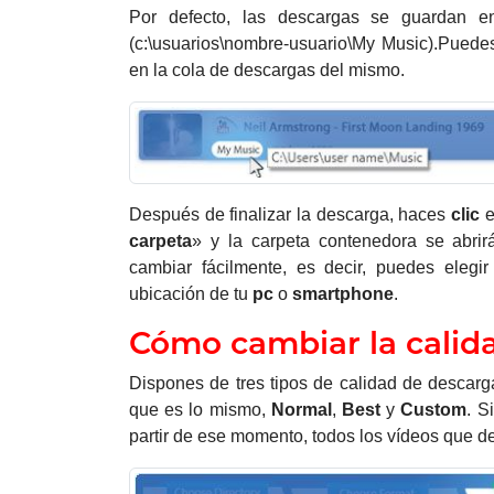
Por defecto, las descargas se guardan 
(c:\usuarios\nombre-usuario\My Music).Puede
en la cola de descargas del mismo.
Después de finalizar la descarga, haces
clic
e
carpeta
» y la carpeta contenedora se abrirá
cambiar fácilmente, es decir, puedes elegi
ubicación de tu
pc
o
smartphone
.
Cómo cambiar la calid
Dispones de tres tipos de calidad de descar
que es lo mismo,
Normal
,
Best
y
Custom
. S
partir de ese momento, todos los vídeos que d