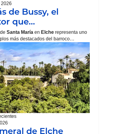
, 2026
ás de Bussy, el
tor que…
 de
Santa María
en
Elche
representa uno
mplos más destacados del barroco…
ecientes
2026
lmeral de Elche