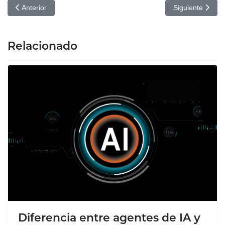
Artículo anterior: Qué son White Hat SEO y Black Hat SEO
Artículo siguien
Anterior
Siguiente
Relacionado
Diferencia entre agentes de IA y